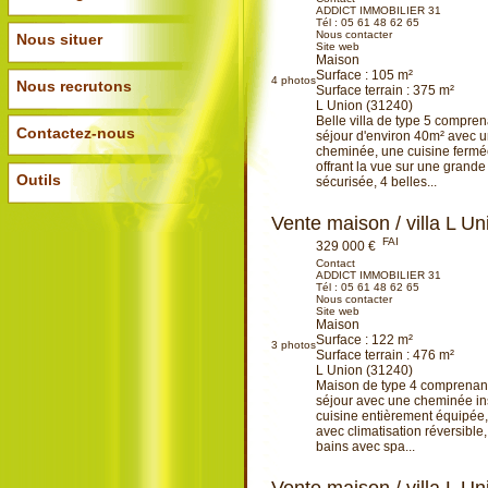
ADDICT IMMOBILIER 31
Tél :
05 61 48 62 65
Nous contacter
Nous situer
Site web
Maison
Surface : 105 m²
4
photos
Nous recrutons
Surface terrain : 375 m²
L Union (31240)
Belle villa de type 5 compre
Contactez-nous
séjour d'environ 40m² avec u
cheminée, une cuisine fermé
offrant la vue sur une grande
Outils
sécurisée, 4 belles...
Ajouter à ma sélection
Vente maison / villa L U
FAI
329 000 €
Contact
ADDICT IMMOBILIER 31
Tél :
05 61 48 62 65
Nous contacter
Site web
Maison
Surface : 122 m²
3
photos
Surface terrain : 476 m²
L Union (31240)
Maison de type 4 comprenan
séjour avec une cheminée in
cuisine entièrement équipée
avec climatisation réversible,
bains avec spa...
Ajouter à ma sélection