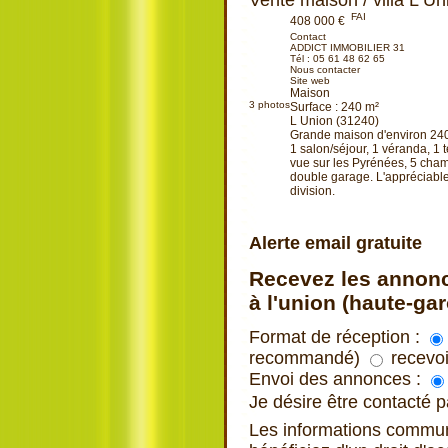
Vente maison / villa L U
FAI
408 000 €
Contact
ADDICT IMMOBILIER 31
Tél :
05 61 48 62 65
Nous contacter
Site web
Maison
3
photos
Surface : 240 m²
L Union (31240)
Grande maison d'environ 24
1 salon/séjour, 1 véranda, 1 
vue sur les Pyrénées, 5 cham
double garage. L'appréciable:
division.
Ajouter à ma sélection
Alerte email gratuite
Recevez les annonc
à l'union (haute-ga
Format de réception :
recommandé)
recevoi
Envoi des annonces :
Je désire être contacté
Les informations commu