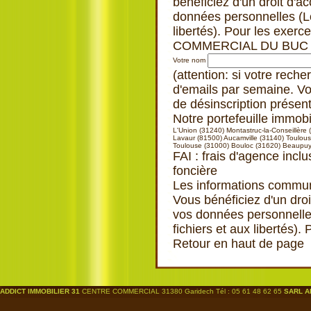
bénéficiez d'un droit d'a
données personnelles (Loi
libertés). Pour les exe
COMMERCIAL DU BUC 3
Votre nom
(attention: si votre rech
d'emails par semaine. Vo
de désinscription présen
Notre portefeuille immob
L'Union (31240)
Montastruc-la-Conseillère
Lavaur (81500)
Aucamville (31140)
Toulous
Toulouse (31000)
Bouloc (31620)
Beaupuy
FAI : frais d'agence inclu
foncière
Les informations communi
Vous bénéficiez d'un droi
vos données personnelles
fichiers et aux libertés).
Retour en haut de page
ADDICT IMMOBILIER 31
CENTRE COMMERCIAL 31380 Garidech Tél : 05 61 48 62 65
SARL A