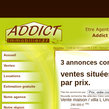
Horaires
: Lundi au vendredi 9h à 19h / Samedi
Accueil
3 annonces
co
Ventes
ventes située
Locations
par prix.
Estimation gratuite
Trier les annonces par :
Nouvelle recherche
Ma sélection
Créer votr
Notre agence
Vente maison / villa L U
FAI
290 000 €
Notre région
Contact