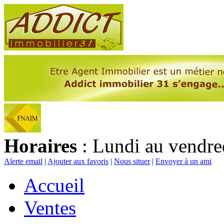
Horaires
: Lundi au vendre
Alerte email
|
Ajouter aux favoris
|
Nous situer
|
Envoyer à un ami
Accueil
Ventes