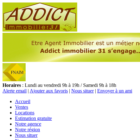
Horaires
: Lundi au vendredi 9h à 19h / Samedi 9h à 18h
Alerte email
|
Ajouter aux favoris
|
Nous situer
|
Envoyer à un ami
Accueil
Ventes
Locations
Estimation gratuite
Notre agence
Notre région
Nous situer