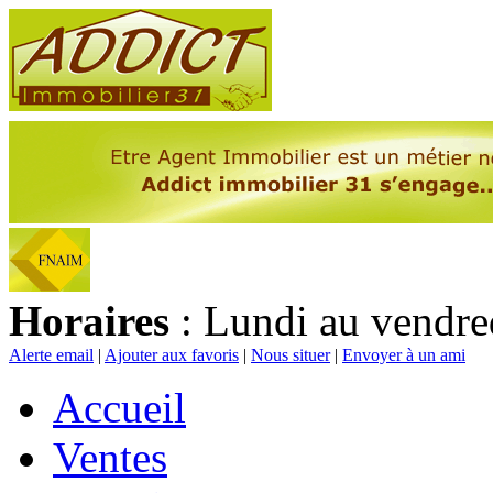
Horaires
: Lundi au vendre
Alerte email
|
Ajouter aux favoris
|
Nous situer
|
Envoyer à un ami
Accueil
Ventes