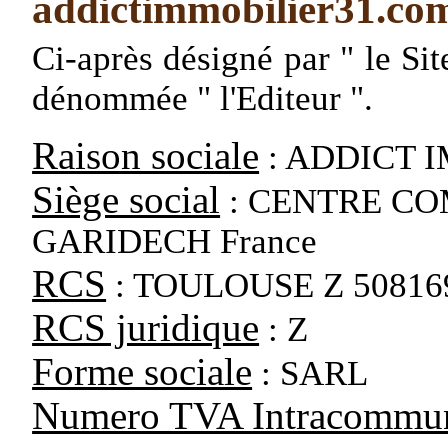
addictimmobilier31.co
Ci-après désigné par " le Site
dénommée " l'Editeur ".
Raison sociale
: ADDICT 
Siège social
: CENTRE CO
GARIDECH France
RCS
: TOULOUSE Z 50816
RCS juridique
: Z
Forme sociale
: SARL
Numero TVA Intracommun