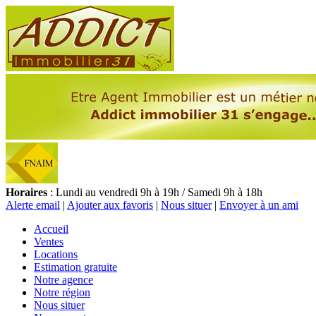
Horaires
: Lundi au vendredi 9h à 19h / Samedi 9h à 18h
Alerte email
|
Ajouter aux favoris
|
Nous situer
|
Envoyer à un ami
Accueil
Ventes
Locations
Estimation gratuite
Notre agence
Notre région
Nous situer