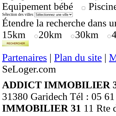
Equipement bébé
Piscin
Sélection des villes
Étendre la recherche dans u
15km
20km
30km
Partenaires
|
Plan du site
|
M
SeLoger.com
ADDICT IMMOBILIER 
31380 Garidech Tél : 05 6
IMMOBILIER 31
11 Rte d