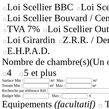
Loi Scellier BBC
Loi Sce
Loi Scellier Bouvard / Ce
TVA 7%
Loi Scellier Ou
Loi Girardin
Z.R.R. / De
E.H.P.A.D.
Nombre de chambre(s)
(Un 
4
5 et plus
Surface
Min :
m² Max :
m²
Terrain
Min :
m² Max :
m²
Recherche par référence
Réf.
Budget
Min :
Max :
€
Equipements
(facultatif)
T