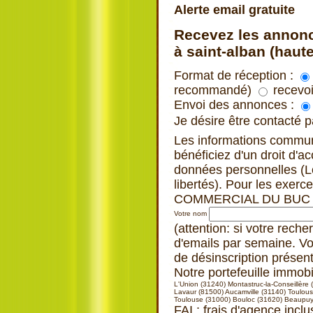
Alerte email gratuite
Recevez les annonc
à saint-alban (haut
Format de réception :
recommandé)
recevoi
Envoi des annonces :
Je désire être contacté
Les informations commu
bénéficiez d'un droit d'a
données personnelles (Loi
libertés). Pour les exe
COMMERCIAL DU BUC 3
Votre nom
(attention: si votre rech
d'emails par semaine. Vo
de désinscription présen
Notre portefeuille immob
L'Union (31240)
Montastruc-la-Conseillère
Lavaur (81500)
Aucamville (31140)
Toulous
Toulouse (31000)
Bouloc (31620)
Beaupuy
FAI : frais d'agence inclu