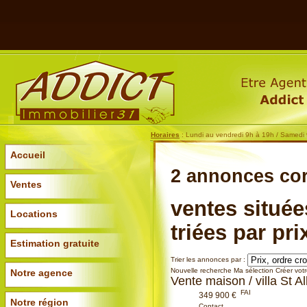
Horaires
: Lundi au vendredi 9h à 19h / Samedi
Accueil
2 annonces
co
Ventes
ventes située
Locations
triées par pri
Estimation gratuite
Trier les annonces par :
Nouvelle recherche
Ma sélection
Créer votr
Notre agence
Vente maison / villa St 
FAI
349 900 €
Notre région
Contact