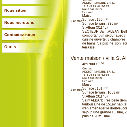
ADDICT IMMOBILIER 31
Tél :
05 61 48 62 65
Nous contacter
Nous situer
Site web
Maison
Surface : 120 m²
3
photos
Nous recrutons
Surface terrain : 835 m²
St Alban (31140)
SECTEUR Saint ALBAN: Belle 
Contactez-nous
comportant un séjour avec c
cuisine ouverte, 3 chambres,
de bains. Sa piscine, son jac
Outils
terrasse...
Ajouter à ma sélection
Vente maison / villa St 
FAI
469 900 €
Contact
ADDICT IMMOBILIER 31
Tél :
05 61 48 62 65
Nous contacter
Site web
Maison
Surface : 151 m²
3
photos
Surface terrain : 1053 m²
St Alban (31140)
Saint ALBAN: Très belle de
toulousaine de 151m² habitab
d'en aménager le double, co
séjour, une grande cuisine, 
plus de 20m², une...
Ajouter à ma sélection