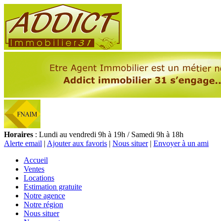
Horaires
: Lundi au vendredi 9h à 19h / Samedi 9h à 18h
Alerte email
|
Ajouter aux favoris
|
Nous situer
|
Envoyer à un ami
Accueil
Ventes
Locations
Estimation gratuite
Notre agence
Notre région
Nous situer