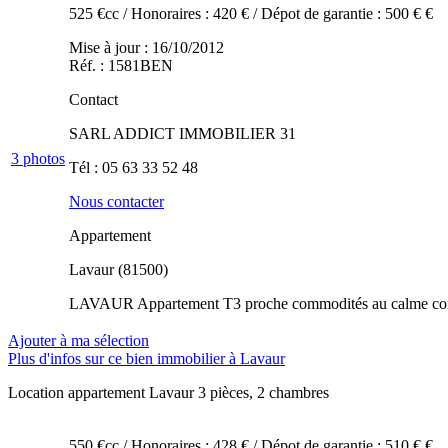
525 €cc
/ Honoraires : 420 €
/ Dépot de garantie : 500 € €
Mise à jour : 16/10/2012
Réf. : 1581BEN
Contact
SARL ADDICT IMMOBILIER 31
3
photos
Tél :
05 63 33 52 48
Nous contacter
Appartement
Lavaur (81500)
LAVAUR Appartement T3 proche commodités au calme composé
Ajouter à ma sélection
Plus d'infos sur ce bien immobilier à Lavaur
Location appartement Lavaur
3 pièces, 2 chambres
550 €cc
/ Honoraires : 428 €
/ Dépot de garantie : 510 € €