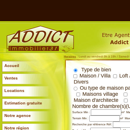
Horaires
: Lundi au vendredi 9h à 19h / Samedi
Accueil
Type de bien
Maison / Villa
Loft 
Ventes
Divers
Ou type de maison par
Locations
Maisons village
Maison d'architecte
Estimation gratuite
Nombre de chambre(s)
(
Surface
Min :
m² Ma
Notre agence
Terrain
Min :
m² Max
Recherche par référence
Réf.
Notre région