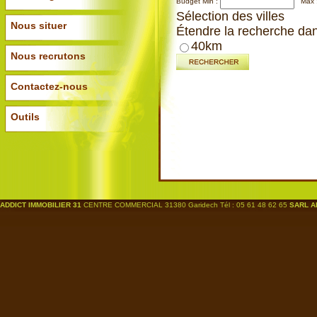
Budget
Min :
Max 
Sélection des villes
Nous situer
Étendre la recherche dan
40km
Nous recrutons
Contactez-nous
Outils
ADDICT IMMOBILIER 31
CENTRE COMMERCIAL 31380 Garidech Tél : 05 61 48 62 65
SARL A