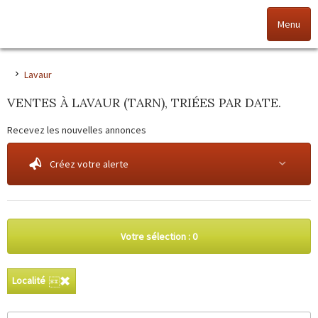
Menu
Accueil
Lavaur
VENTES À LAVAUR (TARN), TRIÉES PAR DATE.
Nos offres
Recevez les nouvelles annonces
Nos agences
Créez votre alerte
NOS VALEURS
Vendez votre bien
Votre sélection :
0
Alerte immo
Localité
Gestion