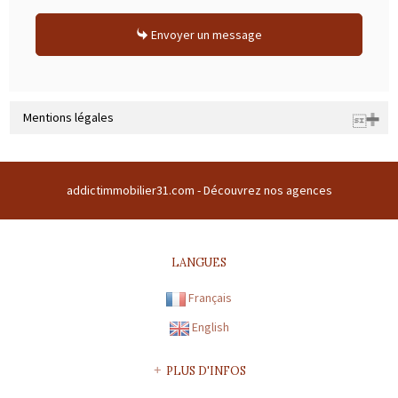
Envoyer un message
Mentions légales
Raison sociale : ADDICT IMMOBILIER 31 | Siège social : CENTRE
COMMERCIAL DU BUC CENTRE COMMERCIAL DU BUC 31380 GARIDECH
addictimmobilier31.com -
Découvrez nos agences
France | RCS : TOULOUSE Z 508169786 00011 | RCS juridique : Z |
Forme sociale : SARL | Numero TVA Intracommunautaire :
fr43508169786 |
CARTE PROFESSIONNELLE TRANSACTION N° 1894
LANGUES
Préfecture de délivrance de la carte professionnelle : HAUTE-
Français
GARONNE | Capital : 8 000 € | Caisse garantie financière : FNAIM
n°41082E | Montant garantie financière : 120 000 €
English
CARTE PROFESSIONNELLE GESTION N° 1894
PLUS D'INFOS
Préfecture de délivrance de la carte professionnelle : HAUTE-
GARONNE | Capital : 8 000 € | Caisse garantie financière : * | Montant