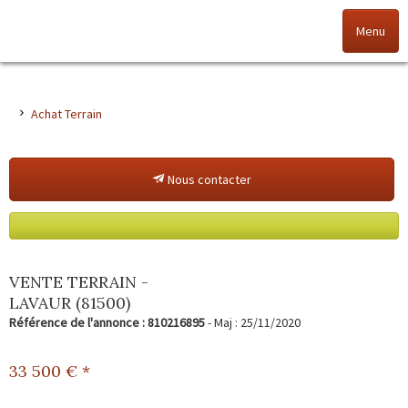
Menu
Accueil
Achat Terrain
Nos offres
Nous contacter
Nos agences
NOS VALEURS
Vendez votre bien
VENTE TERRAIN -
LAVAUR (81500)
Alerte immo
Référence de l'annonce : 810216895
- Maj : 25/11/2020
Gestion
33 500
€ *