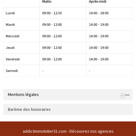
Matin
Après-midi
Lundi
09:00 - 12:30
14:00 - 18:00
Mardi
09:00 - 12:00
14:00 - 19:00
Mercredi
09:00 - 12:00
14:00 - 19:00
Jeudi
09:00 - 12:00
14:00 - 19:00
Vendredi
09:00 - 12:00
14:00 - 19:00
Samedi
-
-
Mentions légales
Raison sociale : ADDICT IMMOBILIER 31 | Siège social : CENTRE
Barème des honoraires
COMMERCIAL DU BUC CENTRE COMMERCIAL DU BUC 31380 GARIDECH
France | RCS : TOULOUSE Z 508169786 00011 | RCS juridique : Z |
Forme sociale : SARL | Numero TVA Intracommunautaire :
addictimmobilier31.com -
Découvrez nos agences
fr43508169786 |