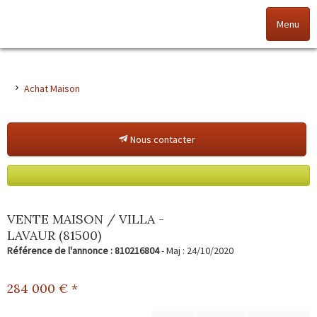
Menu
Accueil
Achat Maison
Nos offres
Nous contacter
Nos agences
NOS VALEURS
Vendez votre bien
VENTE MAISON / VILLA -
LAVAUR (81500)
Alerte immo
Référence de l'annonce : 810216804
- Maj : 24/10/2020
Gestion
284 000
€ *