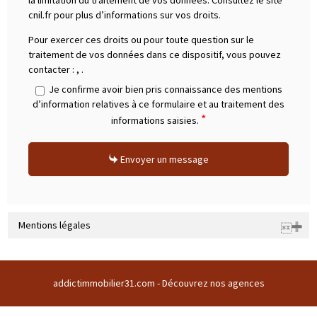
cnil.fr pour plus d’informations sur vos droits.
Pour exercer ces droits ou pour toute question sur le
traitement de vos données dans ce dispositif, vous pouvez
contacter :
,
.
Je confirme avoir bien pris connaissance des mentions
d’information relatives à ce formulaire et au traitement des
*
informations saisies.
Envoyer un message
Mentions légales
Raison sociale : ADDICT IMMOBILIER 31 | Siège social : CENTRE
COMMERCIAL DU BUC CENTRE COMMERCIAL DU BUC 31380 GARIDECH
addictimmobilier31.com -
Découvrez nos agences
France | RCS : TOULOUSE Z 508169786 00011 | RCS juridique : Z |
Forme sociale : SARL | Numero TVA Intracommunautaire :
fr43508169786 |