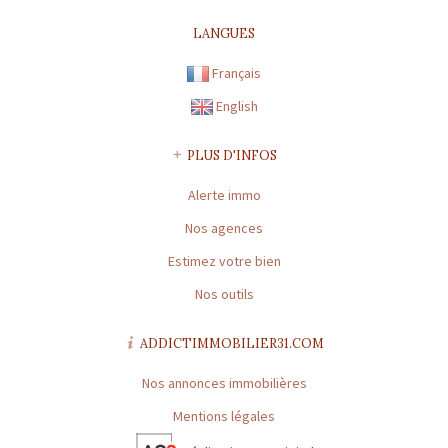
CARTE PROFESSIONNELLE TRANSACTION N° 1894
LANGUES
Préfecture de délivrance de la carte professionnelle : HAUTE-
Français
GARONNE | Capital : 8 000 € | Caisse garantie financière : FNAIM
n°41082E | Montant garantie financière : 120 000 €
English
CARTE PROFESSIONNELLE GESTION N° 1894
PLUS D'INFOS
Préfecture de délivrance de la carte professionnelle : HAUTE-
GARONNE | Capital : 8 000 € | Caisse garantie financière : * | Montant
Alerte immo
garantie financière : *
Nos agences
* : information non renseignée
Estimez votre bien
Nos outils
ADDICTIMMOBILIER31.COM
Nos annonces immobilières
Mentions légales