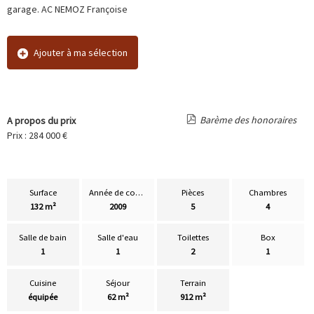
garage. AC NEMOZ Françoise
Ajouter à ma sélection
Barème des honoraires
A propos du prix
Prix : 284 000 €
Surface
Année de construction
Pièces
Chambres
132 m²
2009
5
4
Salle de bain
Salle d'eau
Toilettes
Box
1
1
2
1
Cuisine
Séjour
Terrain
équipée
62 m²
912 m²