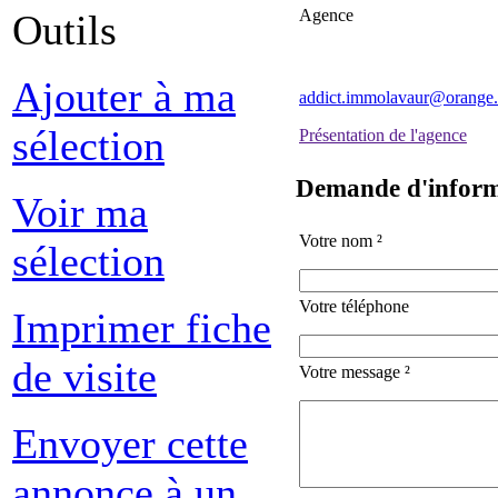
Agence
Outils
Ajouter à ma
addict.immolavaur@orange.
sélection
Présentation de l'agence
Demande d'inform
Voir ma
Votre nom ²
sélection
Votre téléphone
Imprimer fiche
de visite
Votre message ²
Envoyer cette
annonce à un