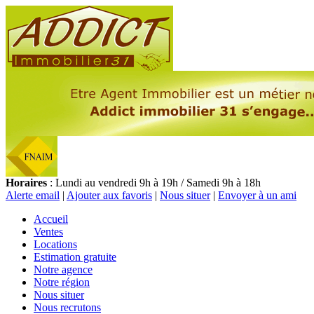
Horaires
: Lundi au vendredi 9h à 19h / Samedi 9h à 18h
Alerte email
|
Ajouter aux favoris
|
Nous situer
|
Envoyer à un ami
Accueil
Ventes
Locations
Estimation gratuite
Notre agence
Notre région
Nous situer
Nous recrutons