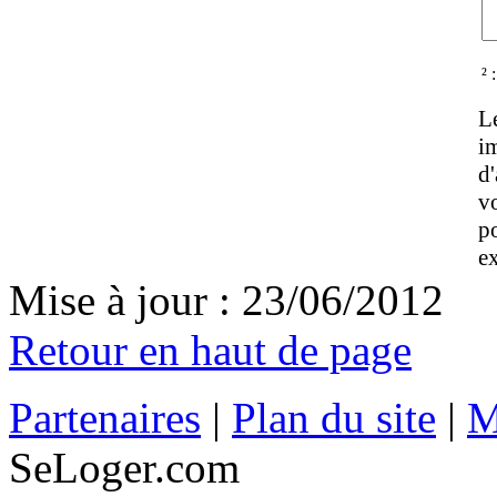
² 
L
im
d'
v
p
ex
Mise à jour : 23/06/2012
Retour en haut de page
Partenaires
|
Plan du site
|
M
SeLoger.com