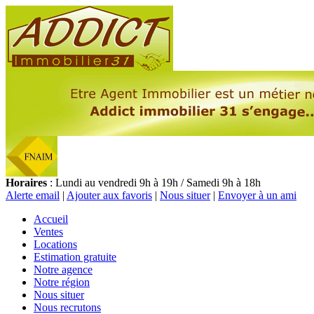
Horaires
: Lundi au vendredi 9h à 19h / Samedi 9h à 18h
Alerte email
|
Ajouter aux favoris
|
Nous situer
|
Envoyer à un ami
Accueil
Ventes
Locations
Estimation gratuite
Notre agence
Notre région
Nous situer
Nous recrutons