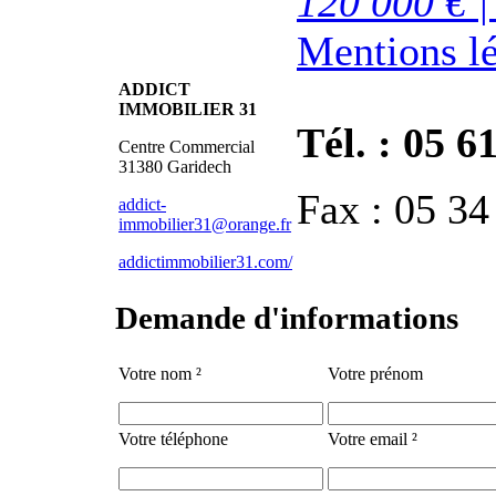
120 000 € |
Mentions l
ADDICT
IMMOBILIER 31
Tél. : 05 6
Centre Commercial
31380 Garidech
Fax : 05 34
addict-
immobilier31@orange.fr
addictimmobilier31.com/
Demande d'informations
Votre nom ²
Votre prénom
Votre téléphone
Votre email ²