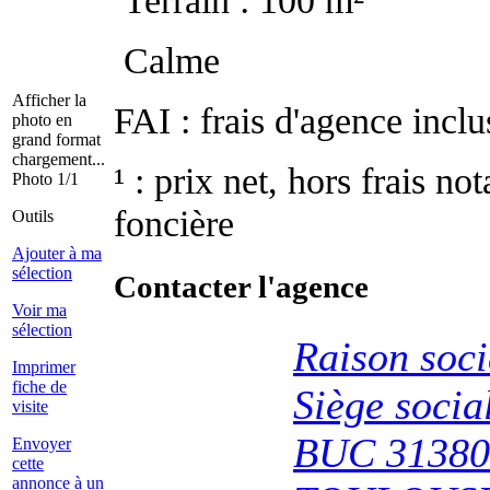
Calme
Afficher la
FAI : frais d'agence inclu
photo en
grand format
chargement...
¹ : prix net, hors frais no
Photo 1/1
foncière
Outils
Ajouter à ma
sélection
Contacter l'agence
Voir ma
sélection
Raison soc
Imprimer
fiche de
Siège soc
visite
BUC 31380
Envoyer
cette
annonce à un