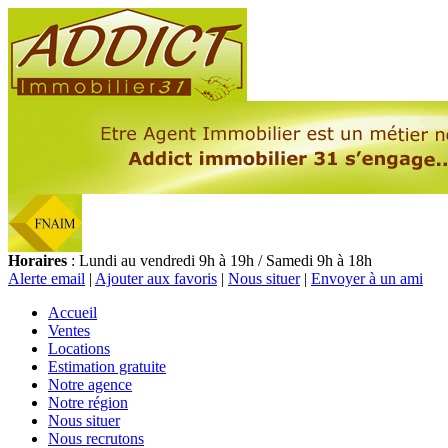
Horaires
: Lundi au vendredi 9h à 19h / Samedi 9h à 18h
Alerte email
|
Ajouter aux favoris
|
Nous situer
|
Envoyer à un ami
Accueil
Ventes
Locations
Estimation gratuite
Notre agence
Notre région
Nous situer
Nous recrutons