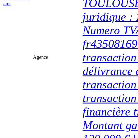
TOULOUSE 
ami
juridique :
Numero TVA
fr43508169
transaction
Agence
délivrance 
transactio
transaction
financière
Montant gar