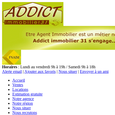
Horaires
: Lundi au vendredi 9h à 19h / Samedi 9h à 18h
Alerte email
|
Ajouter aux favoris
|
Nous situer
|
Envoyer à un ami
Accueil
Ventes
Locations
Estimation gratuite
Notre agence
Notre région
Nous situer
Nous recrutons