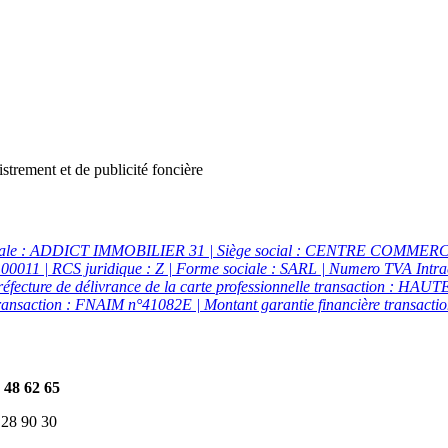
gistrement et de publicité foncière
ciale : ADDICT IMMOBILIER 31 | Siège social : CENTRE COMM
0011 | RCS juridique : Z | Forme sociale : SARL | Numero TVA Intra
réfecture de délivrance de la carte professionnelle transaction : HAU
transaction : FNAIM n°41082E | Montant garantie financière transaction
1 48 62 65
 28 90 30