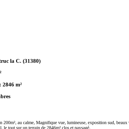
ruc la C. (31380)
²
 : 2846 m²
mbres
on 200m², au calme, Magnifique vue, lumineuse, exposition sud, beaux v
l, le tout sur un terrain de 2846m² clos et paysagé.