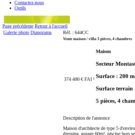
Contactez-nous
Outils
Page précédente
Retour à l'accueil
Galerie photo
Diaporama
Réf. : 644CC
Vente maison / villa 5 pièces, 4 chambres
Maison
Secteur Montast
Surface : 200 m
374 400
€
FAI
¹
Surface terrain
5 pièces, 4 cha
Description de l'annonce
Maison d'architecte de type 5 d'envir
dressing, garage 60m², piscine hors so