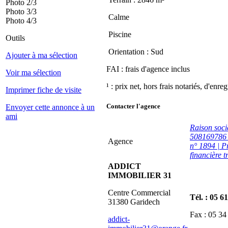
Photo 2/3
Photo 3/3
Calme
Photo 4/3
Piscine
Outils
Orientation : Sud
Ajouter à ma sélection
FAI : frais d'agence inclus
Voir ma sélection
¹ : prix net, hors frais notariés, d'enre
Imprimer fiche de visite
Contacter l'agence
Envoyer cette annonce à un
ami
Raison so
508169786 0
Agence
n° 1894 | P
financière 
ADDICT
IMMOBILIER 31
Centre Commercial
Tél. : 05 6
31380 Garidech
Fax : 05 34
addict-