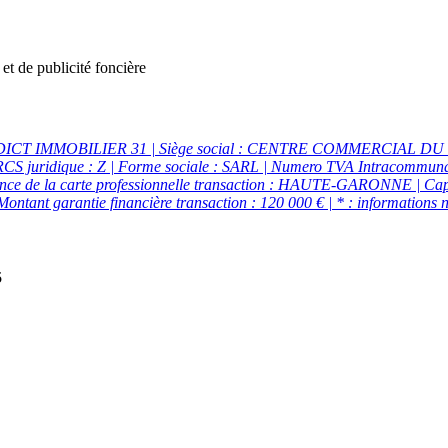
t et de publicité foncière
 ADDICT IMMOBILIER 31 | Siège social : CENTRE COMMERCIAL 
CS juridique : Z | Forme sociale : SARL | Numero TVA Intracommunaut
ance de la carte professionnelle transaction : HAUTE-GARONNE | Capita
tant garantie financière transaction : 120 000 € | * : informations 
5