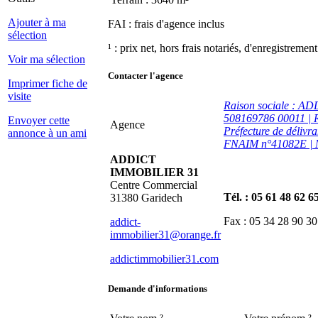
Ajouter à ma
FAI : frais d'agence inclus
sélection
¹ : prix net, hors frais notariés, d'enregistremen
Voir ma sélection
Contacter l'agence
Imprimer fiche de
visite
Raison sociale :
508169786 00011 | R
Envoyer cette
Agence
Préfecture de délivr
annonce à un ami
FNAIM n°41082E | Mon
ADDICT
IMMOBILIER 31
Centre Commercial
Tél. : 05 61 48 62 6
31380 Garidech
Fax : 05 34 28 90 30
addict-
immobilier31@orange.fr
addictimmobilier31.com
Demande d'informations