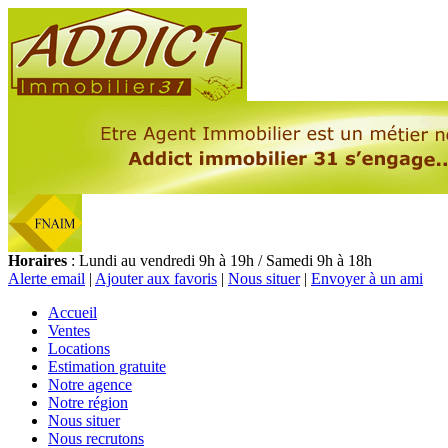
Horaires
: Lundi au vendredi 9h à 19h / Samedi 9h à 18h
Alerte email
|
Ajouter aux favoris
|
Nous situer
|
Envoyer à un ami
Accueil
Ventes
Locations
Estimation gratuite
Notre agence
Notre région
Nous situer
Nous recrutons