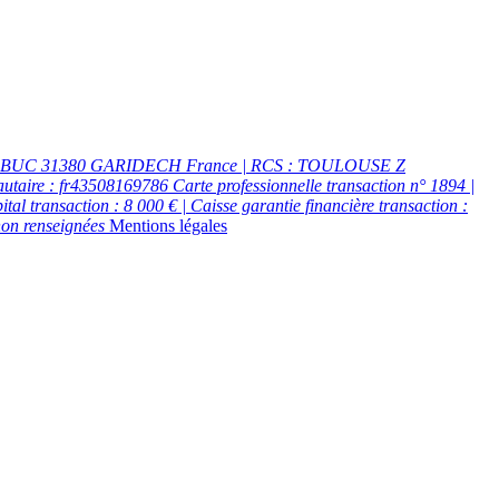
DU BUC 31380 GARIDECH France | RCS : TOULOUSE Z
aire : fr43508169786 Carte professionnelle transaction n° 1894 |
l transaction : 8 000 € | Caisse garantie financière transaction :
non renseignées
Mentions légales