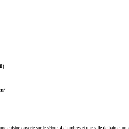
0)
 m²
 cuisine ouverte sur le séjour, 4 chambres et une salle de bain et un g