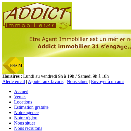
Horaires
: Lundi au vendredi 9h à 19h / Samedi 9h à 18h
Alerte email
|
Ajouter aux favoris
|
Nous situer
|
Envoyer à un ami
Accueil
Ventes
Locations
Estimation gratuite
Notre agence
Notre région
Nous situer
Nous recrutons