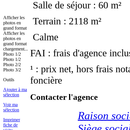
Salle de séjour : 60 m²
Afficher les
Terrain : 2118 m²
photos en
grand format
Afficher les
Calme
photos en
grand format
chargement...
FAI : frais d'agence inclu
Photo 1/2
Photo 1/2
Photo 2/2
¹ : prix net, hors frais no
Photo 3/2
foncière
Outils
Ajouter à ma
Contacter l'agence
sélection
Voir ma
sélection
Raison soc
Imprimer
Siège soc
fiche de