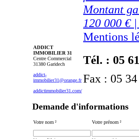
Montant gar
120 000 € |
Mentions l
ADDICT
IMMOBILIER 31
Tél. : 05 6
Centre Commercial
31380 Garidech
addict-
Fax : 05 34
immobilier31@orange.fr
addictimmobilier31.com/
Demande d'informations
Votre nom ²
Votre prénom ²