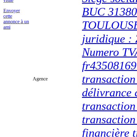
visite
BUC 31380
Envoyer
cette
TOULOUSE 
annonce à un
ami
juridique :
Numero TVA
fr43508169
transaction
Agence
délivrance 
transactio
transaction
financière