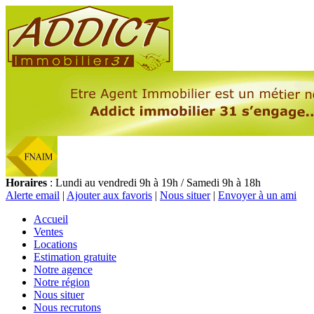
Horaires
: Lundi au vendredi 9h à 19h / Samedi 9h à 18h
Alerte email
|
Ajouter aux favoris
|
Nous situer
|
Envoyer à un ami
Accueil
Ventes
Locations
Estimation gratuite
Notre agence
Notre région
Nous situer
Nous recrutons