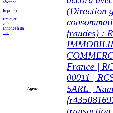
sélection
(Direction 
Imprimer
consommatio
Envoyer
cette
annonce à un
fraudes) : 
ami
IMMOBILIER
COMMERCI
France | R
00011 | RCS
SARL | Num
Agence
fr435081697
transaction