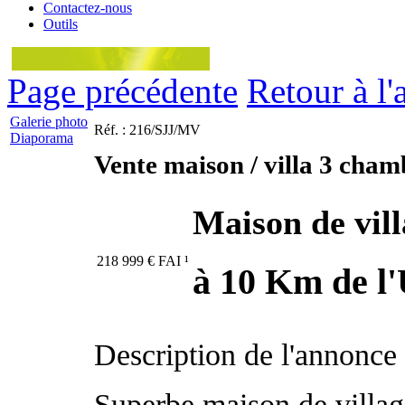
Contactez-nous
Outils
Page précédente
Retour à l'
Galerie photo
Réf. : 216/SJJ/MV
Diaporama
Vente maison / villa 3 cham
Maison de vil
218 999
€
FAI
¹
à 10 Km de l'
Description de l'annonce
Superbe maison de villa