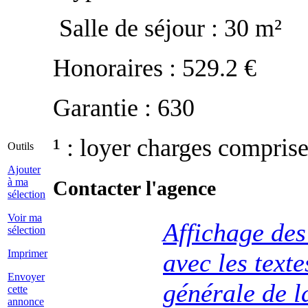
Salle de séjour : 30 m²
Honoraires : 529.2 €
Garantie : 630
¹ : loyer charges compris
Outils
Ajouter
à ma
Contacter l'agence
sélection
Voir ma
Affichage des
sélection
Imprimer
avec les tex
Envoyer
générale de l
cette
annonce