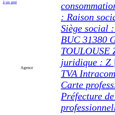
à un ami
consommation 
: Raison soc
Siège soci
BUC 31380 G
TOULOUSE Z 
juridique : Z
Agence
TVA Intracom
Carte profess
Préfecture de
professionne