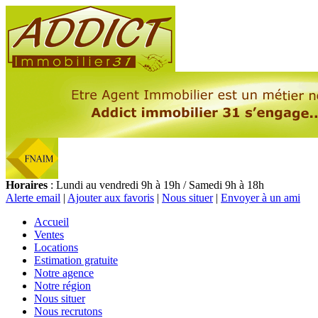
Horaires
: Lundi au vendredi 9h à 19h / Samedi 9h à 18h
Alerte email
|
Ajouter aux favoris
|
Nous situer
|
Envoyer à un ami
Accueil
Ventes
Locations
Estimation gratuite
Notre agence
Notre région
Nous situer
Nous recrutons