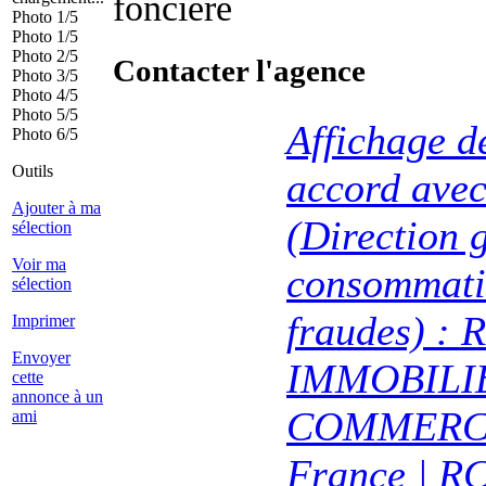
foncière
Photo 1/5
Photo 1/5
Photo 2/5
Contacter l'agence
Photo 3/5
Photo 4/5
Photo 5/5
Affichage d
Photo 6/5
Outils
accord avec
Ajouter à ma
(Direction 
sélection
Voir ma
consommatio
sélection
fraudes) : 
Imprimer
Envoyer
IMMOBILIER
cette
annonce à un
COMMERCI
ami
France | R