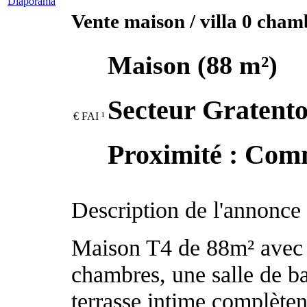
Diaporama
Vente maison / villa 0 cham
Maison
(88 m²)
Secteur Gratento
€
FAI
¹
Proximité : Com
Description de l'annonce
Maison T4 de 88m² avec c
chambres, une salle de b
terrasse intime complèten