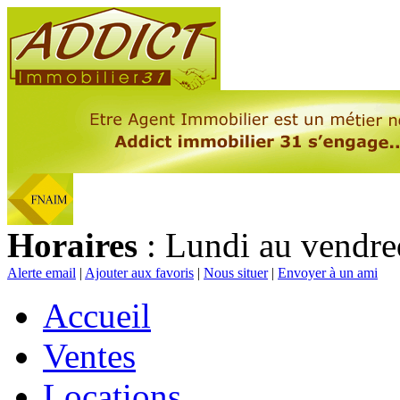
Horaires
: Lundi au vendre
Alerte email
|
Ajouter aux favoris
|
Nous situer
|
Envoyer à un ami
Accueil
Ventes
Locations