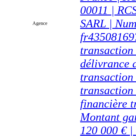
00011 | RCS
SARL | Num
Agence
fr435081697
transaction
délivrance d
transactio
transaction 
financière 
Montant gar
120 000 € |