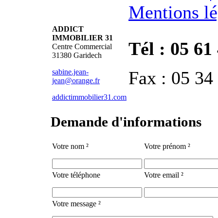
Mentions lé
ADDICT
IMMOBILIER 31
Tél : 05 61
Centre Commercial
31380 Garidech
sabine.jean-
Fax : 05 34
jean@orange.fr
addictimmobilier31.com
Demande d'informations
Votre nom ²
Votre prénom ²
Votre téléphone
Votre email ²
Votre message ²