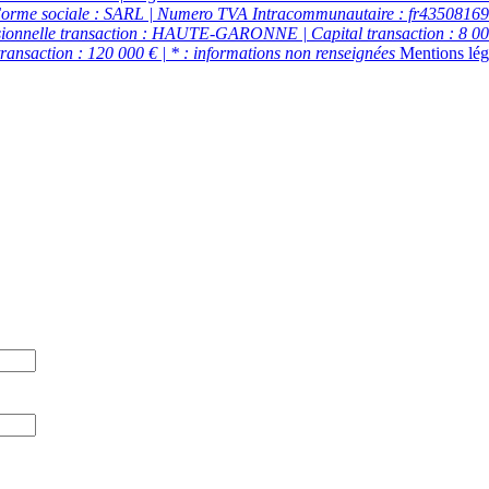
 Forme sociale : SARL | Numero TVA Intracommunautaire : fr4350816978
essionnelle transaction : HAUTE-GARONNE | Capital transaction : 8 00
transaction : 120 000 € | * : informations non renseignées
Mentions lég