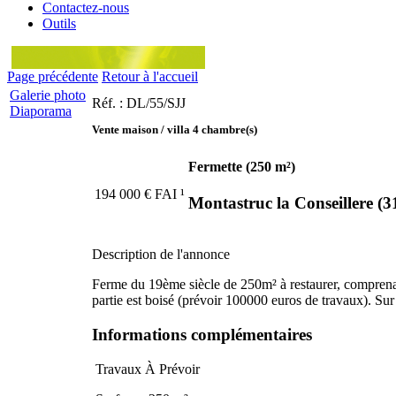
Contactez-nous
Outils
Page précédente
Retour à l'accueil
Galerie photo
Réf. : DL/55/SJJ
Diaporama
Vente maison / villa 4 chambre(s)
Fermette
(250 m²)
194 000
€
FAI
¹
Montastruc la Conseillere (3
Description de l'annonce
Ferme du 19ème siècle de 250m² à restaurer, comprenan
partie est boisé (prévoir 100000 euros de travaux). Sur
Informations complémentaires
Travaux À Prévoir