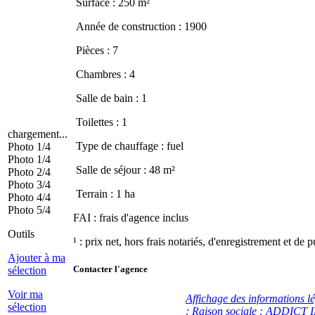
Surface : 250 m²
Année de construction : 1900
Pièces : 7
Chambres : 4
Salle de bain : 1
Toilettes : 1
chargement...
Type de chauffage : fuel
Photo 1/4
Photo 1/4
Salle de séjour : 48 m²
Photo 2/4
Photo 3/4
Terrain : 1 ha
Photo 4/4
Photo 5/4
FAI : frais d'agence inclus
Outils
¹ : prix net, hors frais notariés, d'enregistrement et de p
Ajouter à ma
Contacter l'agence
sélection
Voir ma
Affichage des informations l
sélection
: Raison sociale : ADDI