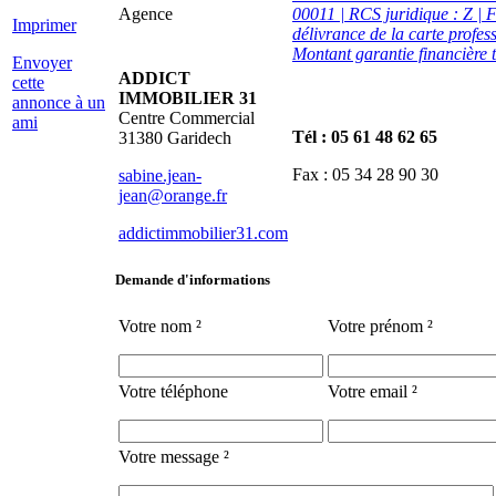
Agence
00011 | RCS juridique : Z |
Imprimer
délivrance de la carte prof
Montant garantie financière 
Envoyer
ADDICT
cette
IMMOBILIER 31
annonce à un
Centre Commercial
ami
Tél : 05 61 48 62 65
31380 Garidech
Fax : 05 34 28 90 30
sabine.jean-
jean@orange.fr
addictimmobilier31.com
Demande d'informations
Votre nom ²
Votre prénom ²
Votre téléphone
Votre email ²
Votre message ²