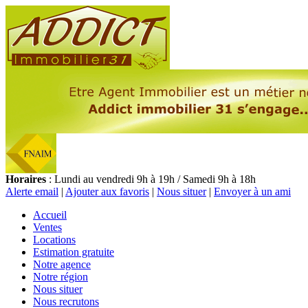
Horaires
: Lundi au vendredi 9h à 19h / Samedi 9h à 18h
Alerte email
|
Ajouter aux favoris
|
Nous situer
|
Envoyer à un ami
Accueil
Ventes
Locations
Estimation gratuite
Notre agence
Notre région
Nous situer
Nous recrutons