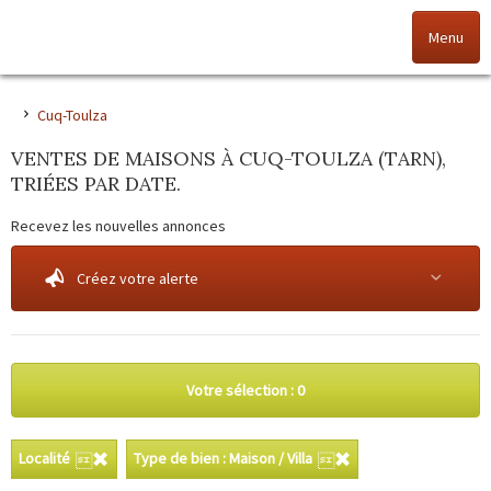
Menu
Accueil
Cuq-Toulza
VENTES DE MAISONS À CUQ-TOULZA (TARN),
Nos offres
TRIÉES PAR DATE.
Nos agences
Recevez les nouvelles annonces
NOS VALEURS
Créez votre alerte
Vendez votre bien
Alerte immo
Votre sélection :
0
Gestion
Localité
Type de bien : Maison / Villa