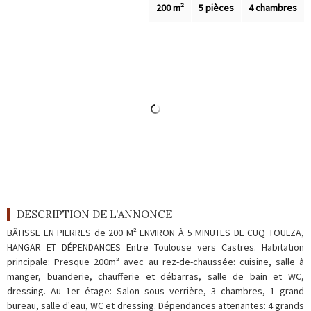
Outils
200 m²
5 pièces
4 chambres
Contact
Blog
DESCRIPTION DE L'ANNONCE
BÂTISSE EN PIERRES de 200 M² ENVIRON À 5 MINUTES DE CUQ TOULZA,
HANGAR ET DÉPENDANCES Entre Toulouse vers Castres. Habitation
principale: Presque 200m² avec au rez-de-chaussée: cuisine, salle à
manger, buanderie, chaufferie et débarras, salle de bain et WC,
dressing. Au 1er étage: Salon sous verrière, 3 chambres, 1 grand
bureau, salle d'eau, WC et dressing. Dépendances attenantes: 4 grands