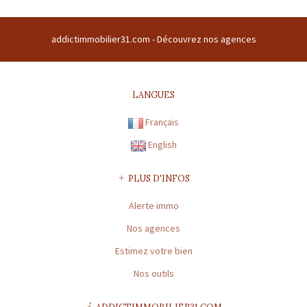
Raison sociale : SARL ADDICT IMMOBILIER 31 | Siège social : Domaine
du buc 31380 GARIDECH France | RCS : 508169786 | RCS juridique : * |
addictimmobilier31.com -
Découvrez nos agences
Forme sociale : SARL | Numero TVA Intracommunautaire :
FR43508169786 |
CARTE PROFESSIONNELLE TRANSACTION N°
CPI31012016000010072
LANGUES
Préfecture de délivrance de la carte professionnelle : TOULOUSE |
Capital : * | Caisse garantie financière : GALIAN | Montant garantie
Français
financière : 120 000 €
English
CARTE PROFESSIONNELLE GESTION N° CPI31012016000010072
Préfecture de délivrance de la carte professionnelle : TOULOUSE |
PLUS D'INFOS
Capital : * | Caisse garantie financière : * | Montant garantie
Alerte immo
financière : *
Nos agences
* : information non renseignée
Estimez votre bien
Nos outils