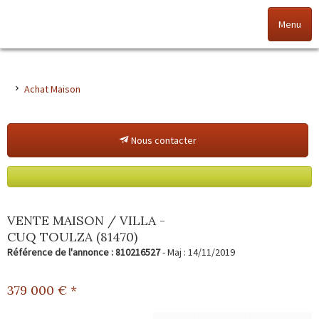
Menu
Accueil
Achat Maison
Nos offres
Nous contacter
Nos agences
NOS VALEURS
Vendez votre bien
VENTE MAISON / VILLA -
CUQ TOULZA (81470)
Alerte immo
Référence de l'annonce : 810216527
- Maj : 14/11/2019
Gestion
379 000
€ *