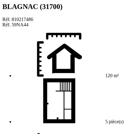
BLAGNAC (31700)
Réf.
810217486
Réf.
59NA44
120 m²
5 pièce(s)