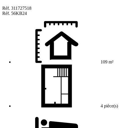
Réf.
311727518
Réf.
56KB24
109 m²
4 pièce(s)