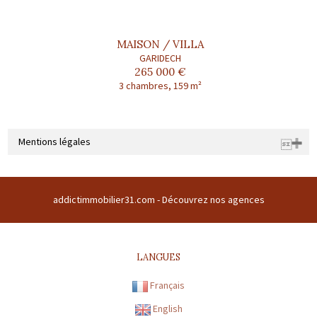
MAISON / VILLA
GARIDECH
265 000 €
3 chambres, 159 m²
Mentions légales
Raison sociale : ADDICT IMMOBILIER 31 | Siège social : CENTRE
COMMERCIAL DU BUC CENTRE COMMERCIAL DU BUC 31380 GARIDECH
addictimmobilier31.com -
Découvrez nos agences
France | RCS : TOULOUSE Z 508169786 00011 | RCS juridique : Z |
Forme sociale : SARL | Numero TVA Intracommunautaire :
fr43508169786 |
CARTE PROFESSIONNELLE TRANSACTION N° 1894
LANGUES
Préfecture de délivrance de la carte professionnelle : HAUTE-
Français
GARONNE | Capital : 8 000 € | Caisse garantie financière : FNAIM
n°41082E | Montant garantie financière : 120 000 €
English