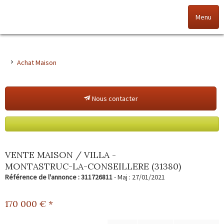
Menu
Accueil
Achat Maison
Nos offres
Nous contacter
Nos agences
NOS VALEURS
Vendez votre bien
VENTE MAISON / VILLA -
MONTASTRUC-LA-CONSEILLERE (31380)
Alerte immo
Référence de l'annonce : 311726811
- Maj : 27/01/2021
Gestion
170 000
€ *