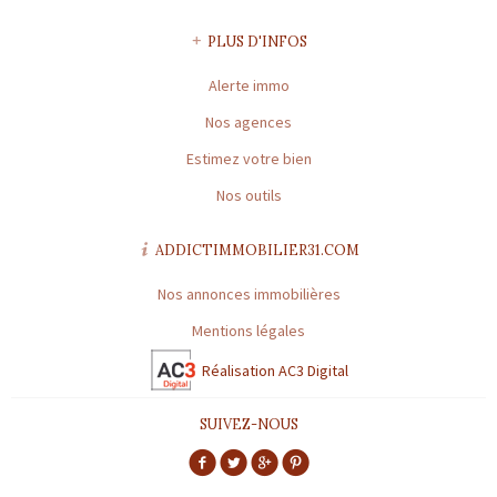
CARTE PROFESSIONNELLE GESTION N° 1894
PLUS D'INFOS
Préfecture de délivrance de la carte professionnelle : HAUTE-
GARONNE | Capital : 8 000 € | Caisse garantie financière : * | Montant
Alerte immo
garantie financière : *
Nos agences
* : information non renseignée
Estimez votre bien
Nos outils
ADDICTIMMOBILIER31.COM
Nos annonces immobilières
Mentions légales
Réalisation AC3 Digital
SUIVEZ-NOUS