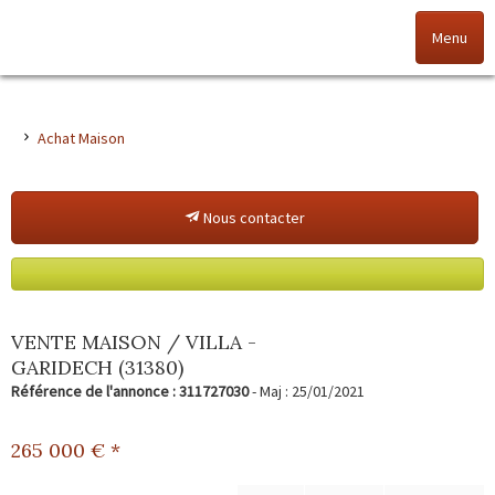
Menu
Accueil
Achat Maison
Nos offres
Nous contacter
Nos agences
NOS VALEURS
Vendez votre bien
VENTE MAISON / VILLA -
GARIDECH (31380)
Alerte immo
Référence de l'annonce : 311727030
- Maj : 25/01/2021
Gestion
265 000
€ *