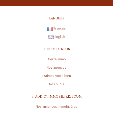
FR43508169786 |
CARTE PROFESSIONNELLE TRANSACTION N°
CPI31012016000010072
LANGUES
Préfecture de délivrance de la carte professionnelle : TOULOUSE |
Capital : * | Caisse garantie financière : GALIAN | Montant garantie
Français
financière : 120 000 €
English
CARTE PROFESSIONNELLE GESTION N° CPI31012016000010072
Préfecture de délivrance de la carte professionnelle : TOULOUSE |
PLUS D'INFOS
Capital : * | Caisse garantie financière : * | Montant garantie
Alerte immo
financière : *
Nos agences
* : information non renseignée
Estimez votre bien
Nos outils
ADDICTIMMOBILIER31.COM
Nos annonces immobilières