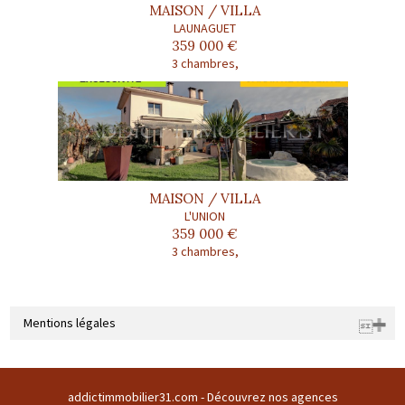
MAISON / VILLA
LAUNAGUET
359 000 €
3 chambres,
MAISON / VILLA
L'UNION
359 000 €
3 chambres,
Mentions légales
Raison sociale : SARL ADDICT IMMOBILIER 31 | Siège social : Domaine
du buc 31380 GARIDECH France | RCS : 508169786 | RCS juridique : * |
addictimmobilier31.com -
Découvrez nos agences
Forme sociale : SARL | Numero TVA Intracommunautaire :