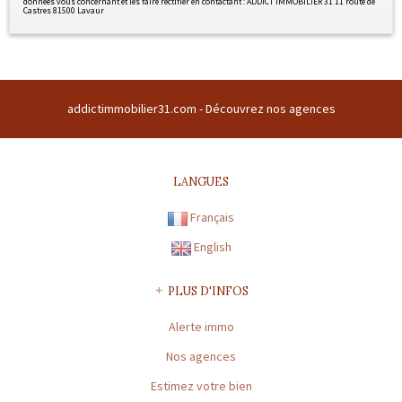
données vous concernant et les faire rectifier en contactant : ADDICT IMMOBILIER 31 11 route de
Castres 81500 Lavaur
addictimmobilier31.com -
Découvrez nos agences
LANGUES
Français
English
PLUS D'INFOS
Alerte immo
Nos agences
Estimez votre bien