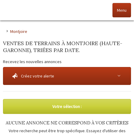
Menu
Accueil
Montjoire
VENTES DE TERRAINS À MONTJOIRE (HAUTE-
Nos offres
GARONNE), TRIÉES PAR DATE.
Nos agences
Recevez les nouvelles annonces
NOS VALEURS
Créez votre alerte
Vendez votre bien
Alerte immo
Votre sélection :
Gestion
AUCUNE ANNONCE NE CORRESPOND À VOS CRITÈRES
Votre recherche peut être trop spécifique. Essayez d'utiliser des