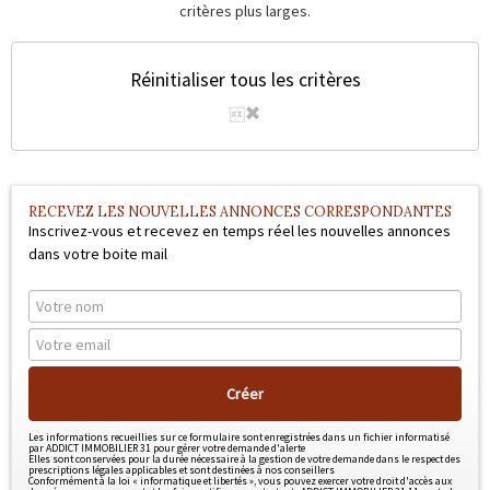
Outils
critères plus larges.
Contact
Réinitialiser tous les critères
Blog
RECEVEZ LES NOUVELLES ANNONCES CORRESPONDANTES
Inscrivez-vous et recevez en temps réel les nouvelles annonces
dans votre boite mail
Créer
Les informations recueillies sur ce formulaire sont enregistrées dans un fichier informatisé
par ADDICT IMMOBILIER 31 pour gérer votre demande d'alerte
Elles sont conservées pour la durée nécessaire à la gestion de votre demande dans le respect des
prescriptions légales applicables et sont destinées à nos conseillers
Conformément à la loi « informatique et libertés », vous pouvez exercer votre droit d'accès aux