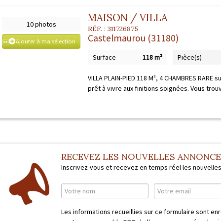
MAISON / VILLA
10 photos
RÉF. :
311726875
Castelmaurou (31180)
Ajouter à ma sélection
Surface
118 m²
Pièce(s)
VILLA PLAIN-PIED 118 M², 4 CHAMBRES RARE sur
prêt à vivre aux finitions soignées. Vous trouv
RECEVEZ LES NOUVELLES ANNONC
Inscrivez-vous et recevez en temps réel les nouvelle
Les informations recueillies sur ce formulaire sont en