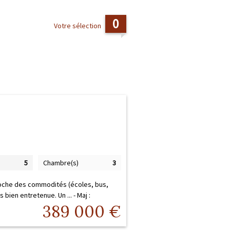
0
Votre sélection
5
Chambre(s)
3
roche des commodités (écoles, bus,
bien entretenue. Un ... -
Maj :
389 000
€