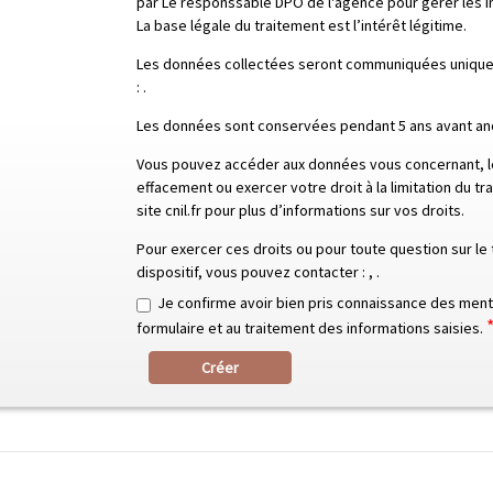
par Le responssable DPO de l'agence pour gérer les in
La base légale du traitement est l’intérêt légitime.
Les données collectées seront communiquées uniquem
:
.
Les données sont conservées pendant 5 ans avant an
Vous pouvez accéder aux données vous concernant, le
effacement ou exercer votre droit à la limitation du t
site cnil.fr pour plus d’informations sur vos droits.
Pour exercer ces droits ou pour toute question sur l
dispositif, vous pouvez contacter :
,
.
Je confirme avoir bien pris connaissance des menti
formulaire et au traitement des informations saisies.
Créer