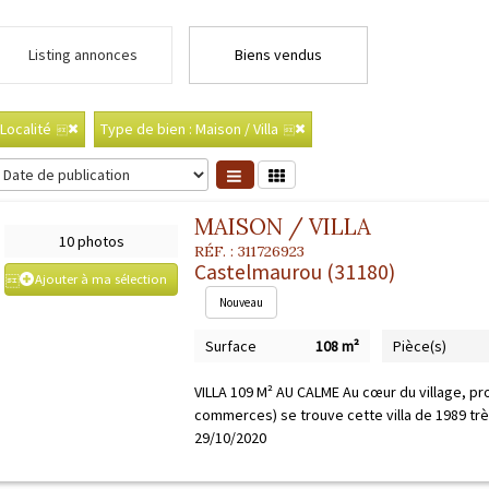
Listing annonces
Biens vendus
Localité
Type de bien : Maison / Villa
MAISON / VILLA
10 photos
RÉF. :
311726923
Castelmaurou (31180)
Ajouter à ma sélection
Nouveau
Surface
108 m²
Pièce(s)
VILLA 109 M² AU CALME Au cœur du village, p
commerces) se trouve cette villa de 1989 très 
29/10/2020