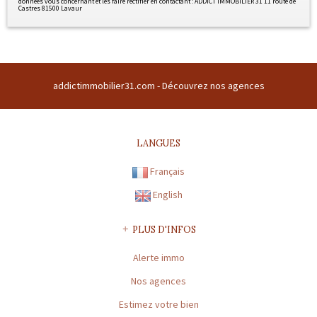
données vous concernant et les faire rectifier en contactant : ADDICT IMMOBILIER 31 11 route de
Castres 81500 Lavaur
addictimmobilier31.com -
Découvrez nos agences
LANGUES
Français
English
PLUS D'INFOS
Alerte immo
Nos agences
Estimez votre bien