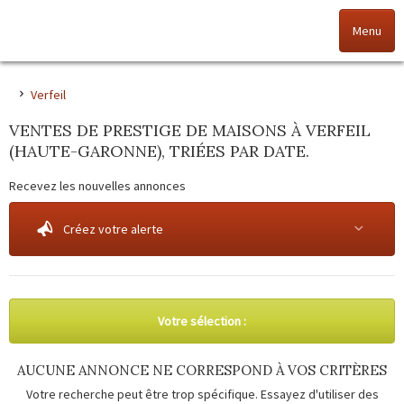
Menu
Accueil
Verfeil
VENTES DE PRESTIGE DE MAISONS À VERFEIL
Nos offres
(HAUTE-GARONNE), TRIÉES PAR DATE.
Nos agences
Recevez les nouvelles annonces
NOS VALEURS
Créez votre alerte
Vendez votre bien
Alerte immo
Votre sélection :
Gestion
AUCUNE ANNONCE NE CORRESPOND À VOS CRITÈRES
Votre recherche peut être trop spécifique. Essayez d'utiliser des