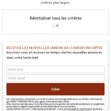
Outils
critères plus larges.
Contact
Réinitialiser tous les critères
Blog
RECEVEZ LES NOUVELLES ANNONCES CORRESPONDANTES
Inscrivez-vous et recevez en temps réel les nouvelles annonces
dans votre boite mail
Créer
Les informations recueillies sur ce formulaire sont enregistrées dans un fichier informatisé
par ADDICT IMMOBILIER 31 pour gérer votre demande d'alerte
Elles sont conservées pour la durée nécessaire à la gestion de votre demande dans le respect des
prescriptions légales applicables et sont destinées à nos conseillers
Conformément à la loi « informatique et libertés », vous pouvez exercer votre droit d'accès aux