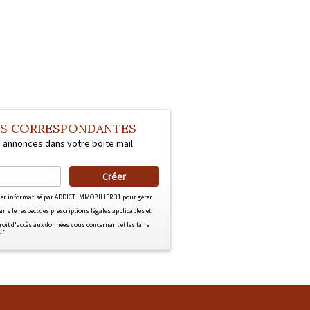
ES CORRESPONDANTES
s annonces dans votre boite mail
Créer
hier informatisé par ADDICT IMMOBILIER 31 pour gérer
ns le respect des prescriptions légales applicables et
roit d'accès aux données vous concernant et les faire
ur