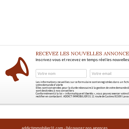
RECEVEZ LES NOUVELLES ANNONC
Inscrivez-vous et recevez en temps réel les nouvelle
Les informations recueillies sur ce formulaire sont enregistrées dans un fic
votre demande d'alerte
Elles sont conservées pour la durée nécessaire à la gestion de votre demande da
sont destinées à nos conseillers
Conformément à la loi « informatique et libertés », vous pouvez exercer votre d
rectifier en contactant : ADDICT IMMOBILIER 31 11 route de Castres 81500 Lava
addictimmobilier31.com -
Découvrez nos agences