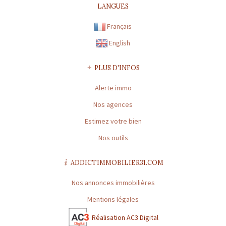
CARTE PROFESSIONNELLE TRANSACTION N° 1894
LANGUES
Préfecture de délivrance de la carte professionnelle : HAUTE-
Français
GARONNE | Capital : 8 000 € | Caisse garantie financière : FNAIM
n°41082E | Montant garantie financière : 120 000 €
English
CARTE PROFESSIONNELLE GESTION N° 1894
PLUS D'INFOS
Préfecture de délivrance de la carte professionnelle : HAUTE-
GARONNE | Capital : 8 000 € | Caisse garantie financière : * | Montant
Alerte immo
garantie financière : *
Nos agences
* : information non renseignée
Estimez votre bien
Nos outils
ADDICTIMMOBILIER31.COM
Nos annonces immobilières
Mentions légales
Réalisation AC3 Digital