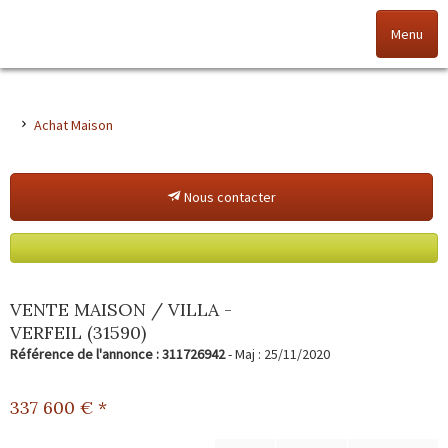
Menu
Accueil
Achat Maison
Nos offres
Nous contacter
Nos agences
NOS VALEURS
Vendez votre bien
VENTE MAISON / VILLA -
VERFEIL (31590)
Alerte immo
Référence de l'annonce : 311726942
- Maj : 25/11/2020
Gestion
337 600
€ *