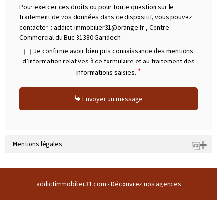
Pour exercer ces droits ou pour toute question sur le
traitement de vos données dans ce dispositif, vous pouvez
contacter :
addict-immobilier31@orange.fr
,
Centre
Commercial du Buc 31380 Garidech
.
Je confirme avoir bien pris connaissance des mentions
d’information relatives à ce formulaire et au traitement des
*
informations saisies.
Envoyer un message
Mentions légales
Raison sociale : ADDICT IMMOBILIER 31 | Siège social : CENTRE
COMMERCIAL DU BUC CENTRE COMMERCIAL DU BUC 31380 GARIDECH
addictimmobilier31.com -
Découvrez nos agences
France | RCS : TOULOUSE Z 508169786 00011 | RCS juridique : Z |
Forme sociale : SARL | Numero TVA Intracommunautaire :
fr43508169786 |