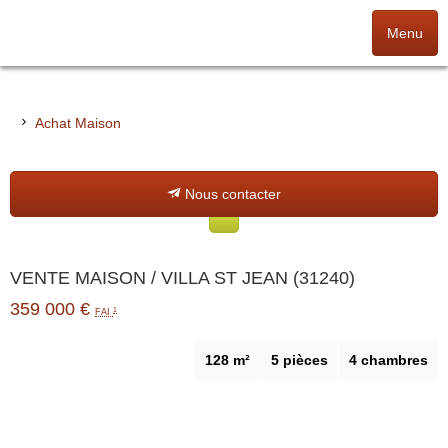
Menu
Accueil
Achat Maison
Nos offres
Nous contacter
Nos agences
NOS VALEURS
VENTE MAISON / VILLA ST JEAN (31240)
Alerte immo
359 000
€
1
FAI
Gestion
128 m²
5 pièces
4 chambres
Outils