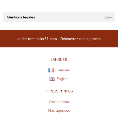
Mentions légales
Raison sociale : ADDICT IMMOBILIER 31 | Siège social :
CENTRE COMMERCIAL DU BUC 31380 GARIDECH France |
addictimmobilier31.com -
Découvrez nos agences
RCS : TOULOUSE Z 508169786 00011 | RCS juridique : Z |
Forme sociale : SARL | Numero TVA Intracommunautaire :
fr43508169786 |
CARTE PROFESSIONNELLE TRANSACTION N° 1894
LANGUES
Préfecture de délivrance de la carte professionnelle : HAUTE-
Français
GARONNE | Capital : 8 000 € | Caisse garantie financière :
FNAIM n°41082E | Montant garantie financière : 120 000 €
English
* : information non renseignée
PLUS D'INFOS
Alerte immo
Nos agences