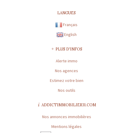
CARTE PROFESSIONNELLE TRANSACTION N°
CPI31012016000010072
LANGUES
Préfecture de délivrance de la carte professionnelle : TOULOUSE |
Capital : * | Caisse garantie financière : GALIAN | Montant garantie
Français
financière : 120 000 €
English
CARTE PROFESSIONNELLE GESTION N° CPI31012016000010072
Préfecture de délivrance de la carte professionnelle : TOULOUSE |
PLUS D'INFOS
Capital : * | Caisse garantie financière : * | Montant garantie
Alerte immo
financière : *
Nos agences
* : information non renseignée
Estimez votre bien
Nos outils
ADDICTIMMOBILIER31.COM
Nos annonces immobilières
Mentions légales