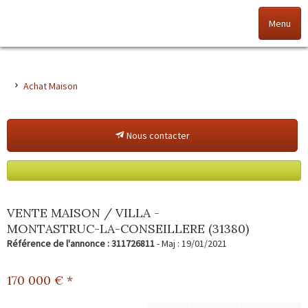
Menu
Accueil
Achat Maison
Nos offres
Nous contacter
Nos agences
NOS VALEURS
Vendez votre bien
VENTE MAISON / VILLA -
MONTASTRUC-LA-CONSEILLERE (31380)
Alerte immo
Référence de l'annonce : 311726811
- Maj : 19/01/2021
Gestion
170 000
€ *