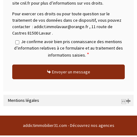
site cnil.fr pour plus d’informations sur vos droits.
Pour exercer ces droits ou pour toute question sur le
traitement de vos données dans ce dispositif, vous pouvez
contacter :
addict.immolavaur@orange.fr
,
11 route de
Castres 81500 Lavaur
.
Je confirme avoir bien pris connaissance des mentions
d’information relatives à ce formulaire et au traitement des
*
informations saisies.
Envoyer un message
Mentions légales
Raison sociale : SARL ADDICT IMMOBILIER 31 | Siège social : Domaine
du buc 31380 GARIDECH France | RCS : 508169786 | RCS juridique : * |
addictimmobilier31.com -
Découvrez nos agences
Forme sociale : SARL | Numero TVA Intracommunautaire :
FR43508169786 |