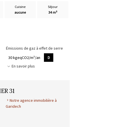
Cuisine
Séjour
aucune
34 m²
Émissions de gaz à effet de serre
30 kgeqCO2/m²/an
D
En savoir plus
ER 31
Notre agence immobilière à
Garidech