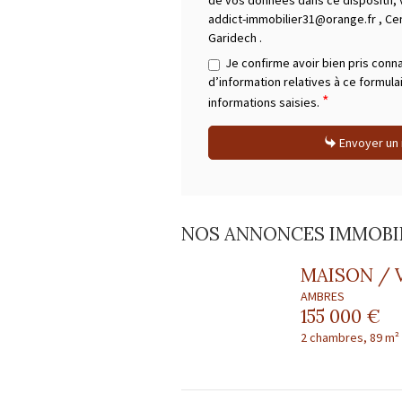
de vos données dans ce dispositif,
addict-immobilier31@orange.fr
,
Ce
Garidech
.
Je confirme avoir bien pris conn
d’information relatives à ce formula
*
informations saisies.
Envoyer un
NOS ANNONCES IMMOBIL
MAISON / 
AMBRES
155 000 €
2 chambres, 89 m²