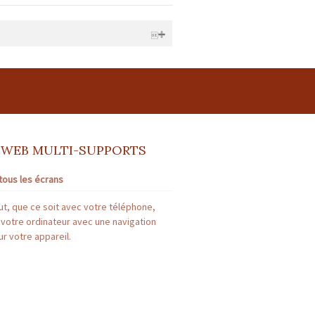
1380 GARIDECH France | RCS : TOULOUSE
re : FNAIM n°41082E | Montant garantie
 WEB MULTI-SUPPORTS
tous les écrans
: * | Montant garantie financière : *
t, que ce soit avec votre téléphone,
 votre ordinateur avec une navigation
r votre appareil.