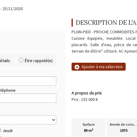
 : 25/11/2020
DESCRIPTION DE L
PLAIN-PIED - PROCHE COMMODITES Pi
Cuisine équipée, meublée. Loca
placards. Salle d'eau, pièce de 
terrain de 650 m² clôturé. AC Ayme
étails
Être rappelé(e)
Ajouter à ma sélection
éléphone
A propos du prix
Prix : 155 000 €
Surface
Année de construction
Jeudi
89 m²
1970