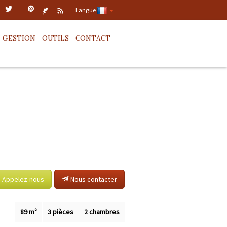
Langue
GESTION
OUTILS
CONTACT
Appelez-nous
Nous contacter
89 m²
3 pièces
2 chambres