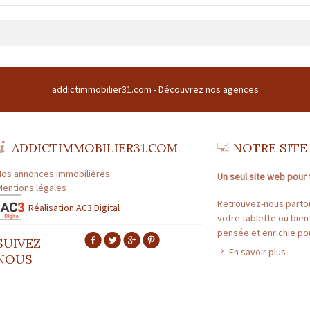
1 | Siège social : CENTRE COMMERCIAL DU BUC CENTRE COMMERCIAL DU BUC 3
 Forme sociale : SARL | Numero TVA Intracommunautaire : fr43508169786 |
addictimmobilier31.com -
Découvrez nos agences
TRANSACTION N° 1894
ofessionnelle : HAUTE-GARONNE | Capital : 8 000 € | Caisse garantie financiè
ADDICTIMMOBILIER31.COM
NOTRE SITE
GESTION N° 1894
Nos annonces immobilières
Un seul site web pour 
fessionnelle : HAUTE-GARONNE | Capital : 8 000 € | Caisse garantie financière 
Mentions légales
Retrouvez-nous partou
Réalisation AC3 Digital
votre tablette ou bien
pensée et enrichie pou
SUIVEZ-
En savoir plus
NOUS