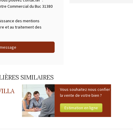
 vous pouvez contacter :
ntre Commercial du Buc 31380
aissance des mentions
ire et au traitement des
 message
IÈRES SIMILAIRES
Vous souhaitez nous confier
VILLA
la vente de votre bien ?
Estimation en ligne