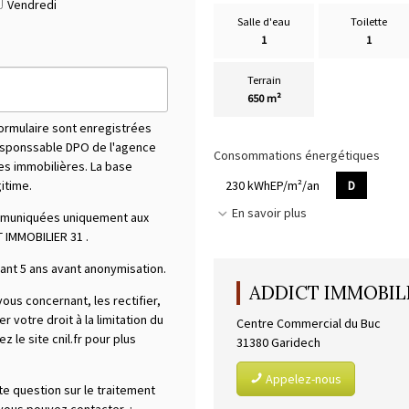
Vendredi
Salle d'eau
Toilette
1
1
Terrain
650 m²
formulaire sont enregistrées
responssable DPO de l'agence
Consommations énergétiques
tes immobilières. La base
230 kWhEP/m²/an
D
gitime.
En savoir plus
mmuniquées uniquement aux
 IMMOBILIER 31
.
nt 5 ans avant anonymisation.
ADDICT IMMOBILI
us concernant, les rectifier,
votre droit à la limitation du
Centre Commercial du Buc
 le site cnil.fr pour plus
31380
Garidech
Appelez-nous
te question sur le traitement