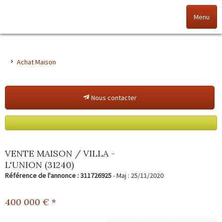
Menu
Accueil
Achat Maison
Nos offres
Nous contacter
Nos agences
NOS VALEURS
Vendez votre bien
VENTE MAISON / VILLA -
L'UNION (31240)
Alerte immo
Référence de l'annonce : 311726925
- Maj : 25/11/2020
Gestion
400 000
€ *