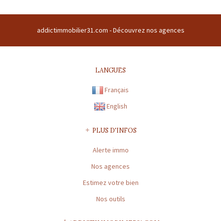
Raison sociale : ADDICT IMMOBILIER 31 | Siège social : CENTRE
COMMERCIAL DU BUC CENTRE COMMERCIAL DU BUC 31380 GARIDECH
addictimmobilier31.com -
Découvrez nos agences
France | RCS : TOULOUSE Z 508169786 00011 | RCS juridique : Z |
Forme sociale : SARL | Numero TVA Intracommunautaire :
fr43508169786 |
CARTE PROFESSIONNELLE TRANSACTION N° 1894
LANGUES
Préfecture de délivrance de la carte professionnelle : HAUTE-
Français
GARONNE | Capital : 8 000 € | Caisse garantie financière : FNAIM
n°41082E | Montant garantie financière : 120 000 €
English
CARTE PROFESSIONNELLE GESTION N° 1894
PLUS D'INFOS
Préfecture de délivrance de la carte professionnelle : HAUTE-
GARONNE | Capital : 8 000 € | Caisse garantie financière : * | Montant
Alerte immo
garantie financière : *
Nos agences
* : information non renseignée
Estimez votre bien
Nos outils