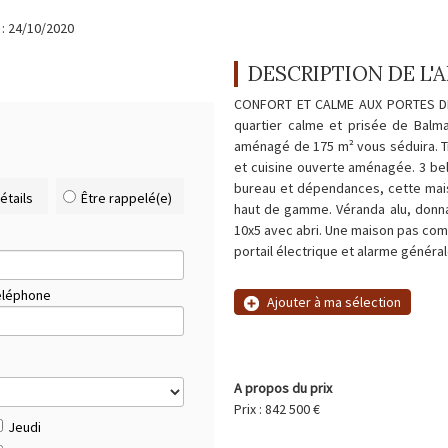
 : 24/10/2020
DESCRIPTION DE L
CONFORT ET CALME AUX PORTES DE
quartier calme et prisée de Balma
aménagé de 175 m² vous séduira. T
et cuisine ouverte aménagée. 3 be
bureau et dépendances, cette mais
étails
Être rappelé(e)
haut de gamme. Véranda alu, donna
10x5 avec abri. Une maison pas co
portail électrique et alarme généra
éléphone
Ajouter à ma sélection
A propos du prix
Prix : 842 500 €
Jeudi