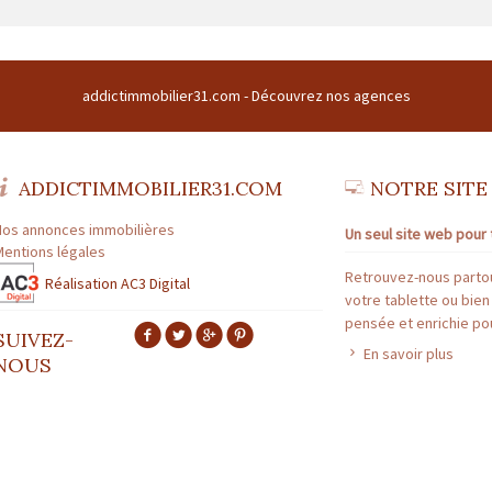
1 | Siège social : CENTRE COMMERCIAL DU BUC CENTRE COMMERCIAL DU BUC 3
 Forme sociale : SARL | Numero TVA Intracommunautaire : fr43508169786 |
addictimmobilier31.com -
Découvrez nos agences
TRANSACTION N° 1894
ofessionnelle : HAUTE-GARONNE | Capital : 8 000 € | Caisse garantie financiè
ADDICTIMMOBILIER31.COM
NOTRE SITE
GESTION N° 1894
Nos annonces immobilières
Un seul site web pour 
fessionnelle : HAUTE-GARONNE | Capital : 8 000 € | Caisse garantie financière 
Mentions légales
Retrouvez-nous partou
Réalisation AC3 Digital
votre tablette ou bien
pensée et enrichie pou
SUIVEZ-
En savoir plus
NOUS