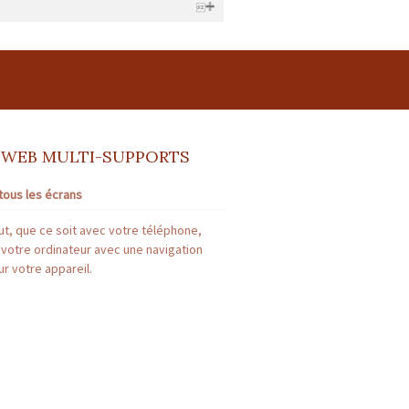
1380 GARIDECH France | RCS : TOULOUSE
re : FNAIM n°41082E | Montant garantie
 WEB MULTI-SUPPORTS
tous les écrans
: * | Montant garantie financière : *
t, que ce soit avec votre téléphone,
 votre ordinateur avec une navigation
r votre appareil.