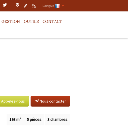
Langue
GESTION
OUTILS
CONTACT
Appelez-nous
Nous contacter
193 m²
5 pièces
3 chambres