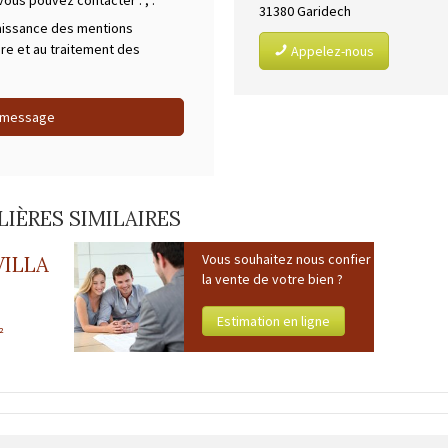
 vous pouvez contacter :
,
.
31380
Garidech
aissance des mentions
ire et au traitement des
Appelez-nous
 message
IÈRES SIMILAIRES
Vous souhaitez nous confier
VILLA
la vente de votre bien ?
Estimation en ligne
²