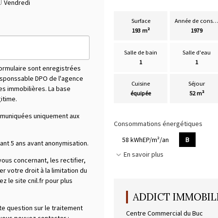
Vendredi
Surface
Année de construction
193 m²
1979
Salle de bain
Salle d'eau
1
1
formulaire sont enregistrées
responssable DPO de l'agence
Cuisine
Séjour
tes immobilières. La base
équipée
52 m²
gitime.
mmuniquées uniquement aux
Consommations énergétiques
58 kWhEP/m²/an
B
nt 5 ans avant anonymisation.
En savoir plus
us concernant, les rectifier,
votre droit à la limitation du
 le site cnil.fr pour plus
ADDICT IMMOBILI
te question sur le traitement
Centre Commercial du Buc