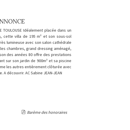
'ANNONCE
 TOULOUSE Idéalement placée dans un
, cette villa de 195 m² et son sous-sol
rès lumineuse avec son salon cathédrale
lles chambres, grand dressing aménagé,
on des années 80 offre des prestations
nt sur son jardin de 900m² et sa piscine
mme les autres entièrement clôturée avec
le. A découvrir. AC Sabine JEAN-JEAN
Barème des honoraires