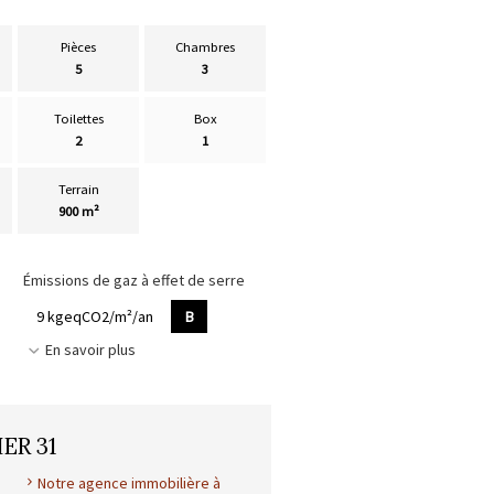
Pièces
Chambres
5
3
Toilettes
Box
2
1
Terrain
900 m²
Émissions de gaz à effet de serre
9 kgeqCO2/m²/an
B
En savoir plus
ER 31
Notre agence immobilière à