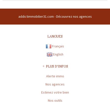
Raison sociale : ADDICT IMMOBILIER 31 | Siège social : CENTRE
COMMERCIAL DU BUC CENTRE COMMERCIAL DU BUC 31380 GARIDECH
addictimmobilier31.com -
Découvrez nos agences
France | RCS : TOULOUSE Z 508169786 00011 | RCS juridique : Z |
Forme sociale : SARL | Numero TVA Intracommunautaire :
fr43508169786 |
CARTE PROFESSIONNELLE TRANSACTION N° 1894
LANGUES
Préfecture de délivrance de la carte professionnelle : HAUTE-
Français
GARONNE | Capital : 8 000 € | Caisse garantie financière : FNAIM
n°41082E | Montant garantie financière : 120 000 €
English
* : information non renseignée
PLUS D'INFOS
Alerte immo
Nos agences
Estimez votre bien
Nos outils