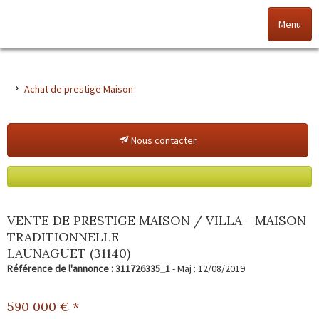
Menu
Accueil
Achat de prestige Maison
Nos offres
Nous contacter
Nos agences
NOS VALEURS
Vendez votre bien
VENTE DE PRESTIGE MAISON / VILLA - MAISON
TRADITIONNELLE
Alerte immo
LAUNAGUET (31140)
Référence de l'annonce : 311726335_1
- Maj : 12/08/2019
Gestion
590 000
€ *