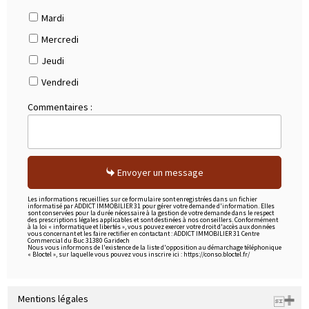
Mardi
Mercredi
Jeudi
Vendredi
Commentaires :
Envoyer un message
Les informations recueillies sur ce formulaire sont enregistrées dans un fichier
informatisé par ADDICT IMMOBILIER 31 pour gérer votre demande d'information. Elles
sont conservées pour la durée nécessaire à la gestion de votre demande dans le respect
des prescriptions légales applicables et sont destinées à nos conseillers. Conformément
à la loi « informatique et libertés », vous pouvez exercer votre droit d'accès aux données
vous concernant et les faire rectifier en contactant : ADDICT IMMOBILIER 31 Centre
Commercial du Buc 31380 Garidech
Nous vous informons de l'existence de la liste d'opposition au démarchage téléphonique
« Bloctel », sur laquelle vous pouvez vous inscrire ici : https://conso.bloctel.fr/
Mentions légales