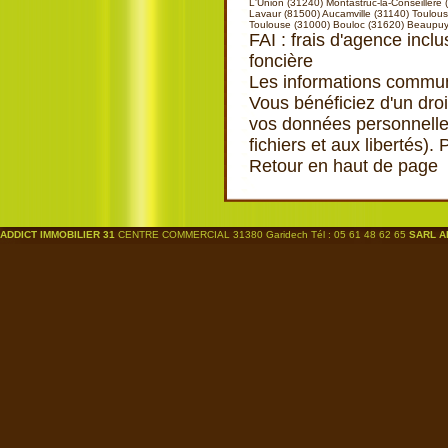
L'Union (31240)
Montastruc-la-Conseillère
Lavaur (81500)
Aucamville (31140)
Toulous
Toulouse (31000)
Bouloc (31620)
Beaupuy
FAI : frais d'agence inclu
foncière
Les informations communi
Vous bénéficiez d'un droi
vos données personnelles
fichiers et aux libertés).
Retour en haut de page
ADDICT IMMOBILIER 31
CENTRE COMMERCIAL 31380 Garidech Tél : 05 61 48 62 65
SARL A