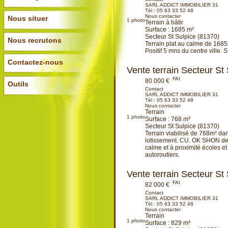
SARL ADDICT IMMOBILIER 31
Tél :
05 63 33 52 48
Nous contacter
Nous situer
1
photo
Terrain à bâtir
Surface : 1685 m²
Secteur St Sulpice (81370)
Nous recrutons
Terrain plat au calme de 1685
Positif 5 mns du centre ville. 
Ajouter à ma sélection
Contactez-nous
Vente terrain Secteur St
FAI
80 000 €
Outils
Contact
SARL ADDICT IMMOBILIER 31
Tél :
05 63 33 52 48
Nous contacter
Terrain
1
photo
Surface : 768 m²
Secteur St Sulpice (81370)
Terrain viabilisé de 768m² dan
lotissement. CU. OK SHON d
calme et à proximité écoles et
autoroutiers.
Ajouter à ma sélection
Vente terrain Secteur St
FAI
82 000 €
Contact
SARL ADDICT IMMOBILIER 31
Tél :
05 63 33 52 48
Nous contacter
Terrain
1
photo
Surface : 829 m²