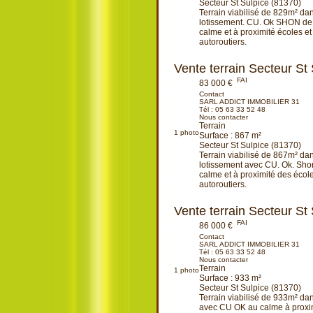
Secteur St Sulpice (81370)
Terrain viabilisé de 829m² dan
lotissement. CU. Ok SHON de
calme et à proximité écoles et
autoroutiers.
Ajouter à ma sélection
Vente terrain Secteur St
FAI
83 000 €
Contact
SARL ADDICT IMMOBILIER 31
Tél :
05 63 33 52 48
Nous contacter
Terrain
1
photo
Surface : 867 m²
Secteur St Sulpice (81370)
Terrain viabilisé de 867m² dan
lotissement avec CU. Ok. Sh
calme et à proximité des écol
autoroutiers.
Ajouter à ma sélection
Vente terrain Secteur St
FAI
86 000 €
Contact
SARL ADDICT IMMOBILIER 31
Tél :
05 63 33 52 48
Nous contacter
Terrain
1
photo
Surface : 933 m²
Secteur St Sulpice (81370)
Terrain viabilisé de 933m² da
avec CU OK au calme à proxim