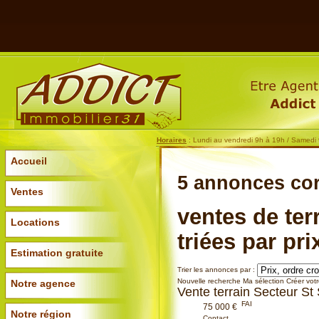
Horaires
: Lundi au vendredi 9h à 19h / Samedi
Accueil
5 annonces
co
Ventes
ventes de ter
Locations
triées par pri
Estimation gratuite
Trier les annonces par :
Nouvelle recherche
Ma sélection
Créer votr
Notre agence
Vente terrain Secteur St
FAI
75 000 €
Notre région
Contact