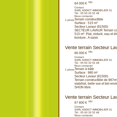
FAI
64 000 €
Contact
SARL ADDICT IMMOBILIER 31
Tél :
05 63 33 52 48
Nous contacter
Terrain constructible
1
photo
Surface : 515 m²
Secteur Lavaur (81500)
SECTEUR LAVAUR Terrain con
515 m². Plat, cloturé, eau et él
bordure.. A saisir.
Ajouter à ma sélection
Vente terrain Secteur La
FAI
66 000 €
Contact
SARL ADDICT IMMOBILIER 31
Tél :
05 63 33 52 48
Nous contacter
Terrain à bâtir
1
photo
Surface : 980 m²
Secteur Lavaur (81500)
Terrain constructible de 987m²
viabilisé, belle vue et bel en
SHON libre.
Ajouter à ma sélection
Vente terrain Secteur La
FAI
67 800 €
Contact
SARL ADDICT IMMOBILIER 31
Tél :
05 63 33 52 48
Nous contacter