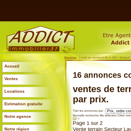
Horaires
: Lundi au vendredi 9h à 19h / Samedi
Accueil
16 annonces
c
Ventes
ventes de ter
Locations
par prix.
Estimation gratuite
Trier les annonces par :
Nouvelle recherche
Ma sélection
Créer votr
Notre agence
1
2
>
Page 1 sur 2
Vente terrain Secteur La
Notre région