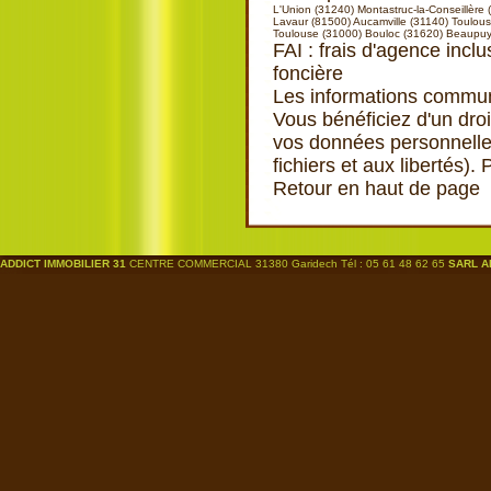
L'Union (31240)
Montastruc-la-Conseillère
Lavaur (81500)
Aucamville (31140)
Toulous
Toulouse (31000)
Bouloc (31620)
Beaupuy
FAI : frais d'agence inclu
foncière
Les informations communi
Vous bénéficiez d'un droi
vos données personnelles
fichiers et aux libertés).
Retour en haut de page
ADDICT IMMOBILIER 31
CENTRE COMMERCIAL 31380 Garidech Tél : 05 61 48 62 65
SARL A