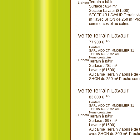
Terrain à bâtir
1
photo
Surface : 624 m²
Secteur Lavaur (81500)
SECTEUR LAVAUR Terrain via
m², avec SHON de 250 m² Pr
commerces et au calme.
Ajouter à ma sélection
Vente terrain Lavaur
FAI
77 900 €
Contact
SARL ADDICT IMMOBILIER 31
Tél :
05 63 33 52 48
Nous contacter
1
photo
Terrain à bâtir
Surface : 785 m²
Lavaur (81500)
Au calme Terrain viabilisé de
SHON de 250 m² Proche com
Ajouter à ma sélection
Vente terrain Lavaur
FAI
83 000 €
Contact
SARL ADDICT IMMOBILIER 31
Tél :
05 63 33 52 48
Nous contacter
1
photo
Terrain à bâtir
Surface : 897 m²
Lavaur (81500)
Au calme Terrain viabilisé de 
avec SHON de 300 m². Proch
Ajouter à ma sélection