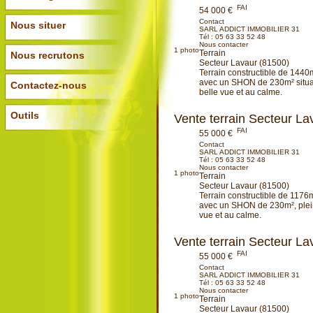
FAI
54 000 €
Contact
Nous situer
SARL ADDICT IMMOBILIER 31
Tél :
05 63 33 52 48
Nous contacter
1
photo
Terrain
Nous recrutons
Secteur Lavaur (81500)
Terrain constructible de 1440m
avec un SHON de 230m² situat
Contactez-nous
belle vue et au calme.
Ajouter à ma sélection
Outils
Vente terrain Secteur La
FAI
55 000 €
Contact
SARL ADDICT IMMOBILIER 31
Tél :
05 63 33 52 48
Nous contacter
1
photo
Terrain
Secteur Lavaur (81500)
Terrain constructible de 1176m
avec un SHON de 230m², plein
vue et au calme.
Ajouter à ma sélection
Vente terrain Secteur La
FAI
55 000 €
Contact
SARL ADDICT IMMOBILIER 31
Tél :
05 63 33 52 48
Nous contacter
1
photo
Terrain
Secteur Lavaur (81500)