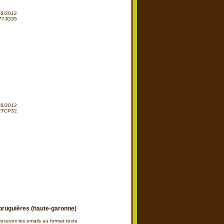
/06/2012
277JG35
sur ce bien immobilier à Secteur Bruguieres
/06/2012
2ETCP32
sur ce bien immobilier à Secteur Bruguieres
bruguières (haute-garonne)
ecevoir les emails au format texte