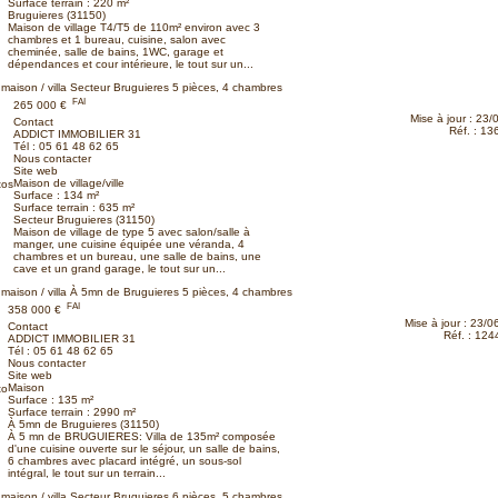
Surface terrain : 220 m²
Bruguieres (31150)
Maison de village T4/T5 de 110m² environ avec 3
chambres et 1 bureau, cuisine, salon avec
cheminée, salle de bains, 1WC, garage et
dépendances et cour intérieure, le tout sur un...
r à ma sélection
maison / villa Secteur Bruguieres
5 pièces, 4 chambres
Plus
FAI
265 000 €
Mise à jour : 23
Contact
Réf. : 1
ADDICT IMMOBILIER 31
Tél :
05 61 48 62 65
Nous contacter
Site web
Maison de village/ville
tos
Surface : 134 m²
Surface terrain : 635 m²
Secteur Bruguieres (31150)
Maison de village de type 5 avec salon/salle à
manger, une cuisine équipée une véranda, 4
chambres et un bureau, une salle de bains, une
cave et un grand garage, le tout sur un...
r à ma sélection
maison / villa À 5mn de Bruguieres
5 pièces, 4 chambres
Plus d'infos 
FAI
358 000 €
Mise à jour : 23/
Contact
Réf. : 12
ADDICT IMMOBILIER 31
Tél :
05 61 48 62 65
Nous contacter
Site web
Maison
to
Surface : 135 m²
Surface terrain : 2990 m²
À 5mn de Bruguieres (31150)
À 5 mn de BRUGUIERES: Villa de 135m² composée
d'une cuisine ouverte sur le séjour, un salle de bains,
6 chambres avec placard intégré, un sous-sol
intégral, le tout sur un terrain...
r à ma sélection
maison / villa Secteur Bruguieres
6 pièces, 5 chambres
Plus d'infos s