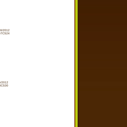
 d'infos sur ce bien immobilier à Bruguieres
/06/2012
367CS24
sur ce bien immobilier à Secteur Bruguieres
06/2012
44CS30
ur ce bien immobilier à À 5mn de Bruguieres