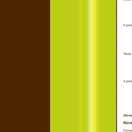
5
pho
Ajoute
Vente 
3
pho
Ajoute
Alerte
Rece
Forma