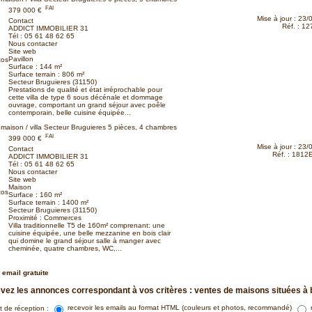
FAI
379 000 €
Mise à jour : 23
Contact
Réf. : 1
ADDICT IMMOBILIER 31
Tél :
05 61 48 62 65
Nous contacter
Site web
Pavillon
tos
Surface : 144 m²
Surface terrain : 806 m²
Secteur Bruguieres (31150)
Prestations de qualité et état irréprochable pour
cette villa de type 6 sous décénale et dommage
ouvrage, comportant un grand séjour avec poêle
contemporain, belle cuisine équipée...
r à ma sélection
maison / villa Secteur Bruguieres
5 pièces, 4 chambres
Plus d'infos 
FAI
399 000 €
Mise à jour : 23
Contact
Réf. : 181
ADDICT IMMOBILIER 31
Tél :
05 61 48 62 65
Nous contacter
Site web
Maison
tos
Surface : 160 m²
Surface terrain : 1400 m²
Secteur Bruguieres (31150)
Proximité : Commerces
Villa traditionnelle T5 de 160m² comprenant: une
cuisine équipée, une belle mezzanine en bois clair
qui domine le grand séjour salle à manger avec
cheminée, quatre chambres, WC,...
r à ma sélection
Plus d'infos 
 email gratuite
vez les annonces correspondant à vos critères :
ventes de maisons situées à 
t de réception :
recevoir les emails au format HTML (couleurs et photos, recommandé)
r