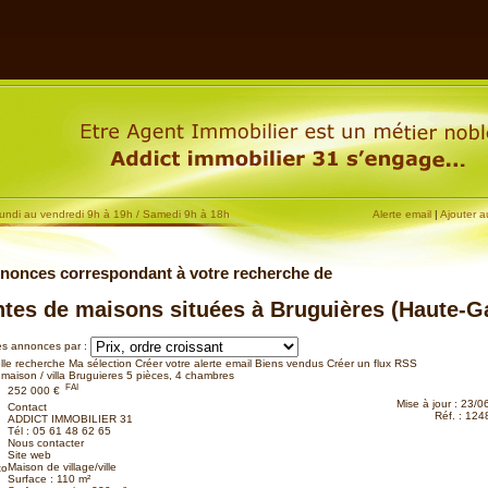
undi au vendredi 9h à 19h / Samedi 9h à 18h
Alerte email
|
Ajouter a
nnonces
correspondant à votre recherche de
ntes de maisons situées à Bruguières (Haute-Ga
les annonces par :
lle recherche
Ma sélection
Créer votre alerte email
Biens vendus
Créer un flux RSS
maison / villa Bruguieres
5 pièces, 4 chambres
FAI
252 000 €
Mise à jour : 23/
Contact
Réf. : 12
ADDICT IMMOBILIER 31
Tél :
05 61 48 62 65
Nous contacter
Site web
Maison de village/ville
to
Surface : 110 m²