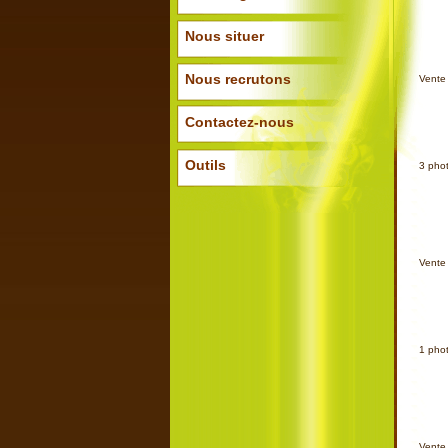
Nous situer
Ajoute
Nous recrutons
Vente 
Contactez-nous
Outils
3
pho
Ajoute
Vente 
1
pho
Ajoute
Vente 