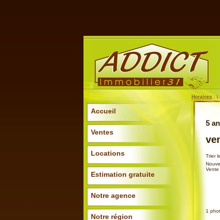
Horaires
: L
Accueil
5 a
Ventes
ve
Locations
Trier 
Nouve
Vente 
Estimation gratuite
Notre agence
1
pho
Notre région