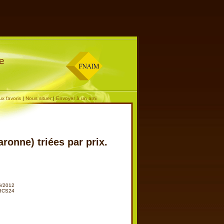
ux favoris
|
Nous situer
|
Envoyer à un ami
ronne) triées par prix.
06/2012
48CS24