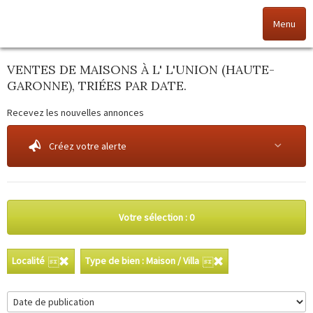
Menu
VENTES DE MAISONS À L' L'UNION (HAUTE-
Accueil
GARONNE), TRIÉES PAR DATE.
Nos offres
Recevez les nouvelles annonces
Nos agences
Créez votre alerte
NOS VALEURS
Vendez votre bien
Votre sélection :
0
Alerte immo
Localité
Type de bien : Maison / Villa
Gestion