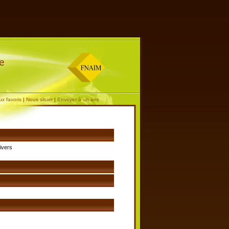
ux favoris
|
Nous situer
|
Envoyer à un ami
ivers