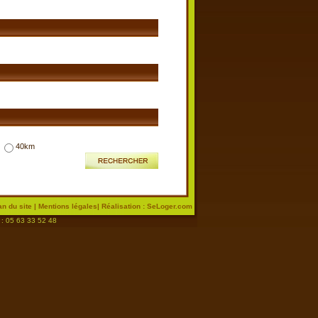
40km
an du site
|
Mentions légales
| Réalisation : SeLoger.com
 : 05 63 33 52 48