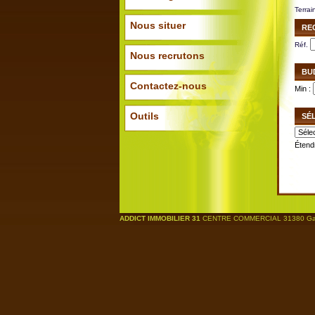
Terrai
Nous situer
RE
Réf.
Nous recrutons
BU
Contactez-nous
Min :
Outils
SÉ
Étend
ADDICT IMMOBILIER 31
CENTRE COMMERCIAL 31380 Garid