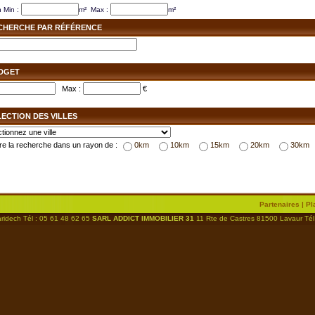
n
Min :
m² Max :
m²
CHERCHE PAR RÉFÉRENCE
DGET
Max :
€
LECTION DES VILLES
re la recherche dans un rayon de :
0km
10km
15km
20km
30km
Partenaires
|
Pl
ech Tél : 05 61 48 62 65
SARL ADDICT IMMOBILIER 31
11 Rte de Castres 81500 Lavaur Tél