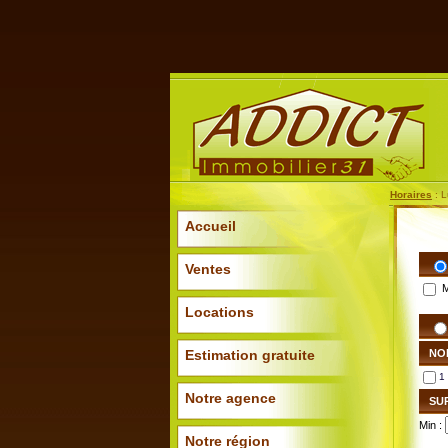
Horaires
: L
Accueil
Ventes
M
Locations
NO
Estimation gratuite
Notre agence
SU
Min :
Notre région