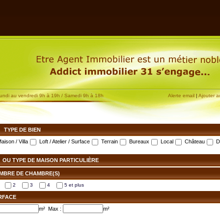
undi au vendredi 9h à 19h / Samedi 9h à 18h
Alerte email
|
Ajouter a
TYPE DE BIEN
aison / Villa
Loft / Atelier / Surface
Terrain
Bureaux
Local
Château
D
OU TYPE DE MAISON PARTICULIÈRE
MBRE DE CHAMBRE(S)
1
2
3
4
5 et plus
RFACE
m² Max :
m²