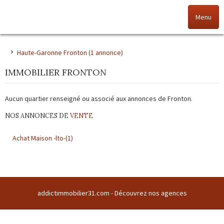
Menu
Accueil
Haute-Garonne
Fronton (1 annonce)
IMMOBILIER FRONTON
Nos offres
Aucun quartier renseigné ou associé aux annonces de Fronton.
Nos agences
NOS ANNONCES DE
VENTE
NOS VALEURS
Achat Maison -lto-(1)
Vendez votre bien
Alerte immo
addictimmobilier31.com -
Découvrez nos agences
Gestion