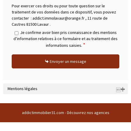
Pour exercer ces droits ou pour toute question sur le
traitement de vos données dans ce dispositif, vous pouvez
contacter :
addict.immolavaur@orange.fr
,
11 route de
Castres 81500 Lavaur
.
Je confirme avoir bien pris connaissance des mentions
d’information relatives à ce formulaire et au traitement des
*
informations saisies.
Envoyer un message
Mentions légales
Raison sociale : SARL ADDICT IMMOBILIER 31 | Siège social : Domaine
du buc 31380 GARIDECH France | RCS : 508169786 | RCS juridique : * |
addictimmobilier31.com -
Découvrez nos agences
Forme sociale : SARL | Numero TVA Intracommunautaire :
FR43508169786 |
CARTE PROFESSIONNELLE TRANSACTION N°