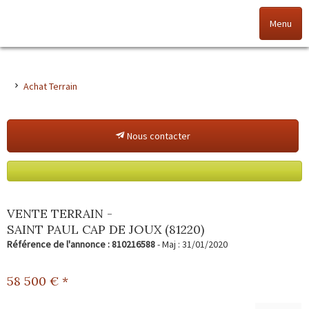
Menu
Accueil
Achat Terrain
Nos offres
Nous contacter
Nos agences
NOS VALEURS
Vendez votre bien
VENTE TERRAIN -
SAINT PAUL CAP DE JOUX (81220)
Alerte immo
Référence de l'annonce : 810216588
- Maj : 31/01/2020
Gestion
58 500
€ *