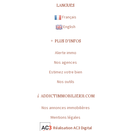
CPI31012016000010072
LANGUES
Préfecture de délivrance de la carte professionnelle : TOULOUSE |
Capital : * | Caisse garantie financière : GALIAN | Montant garantie
Français
financière : 120 000 €
English
CARTE PROFESSIONNELLE GESTION N° CPI31012016000010072
Préfecture de délivrance de la carte professionnelle : TOULOUSE |
PLUS D'INFOS
Capital : * | Caisse garantie financière : * | Montant garantie
Alerte immo
financière : *
Nos agences
* : information non renseignée
Estimez votre bien
Nos outils
ADDICTIMMOBILIER31.COM
Nos annonces immobilières
Mentions légales
Réalisation AC3 Digital