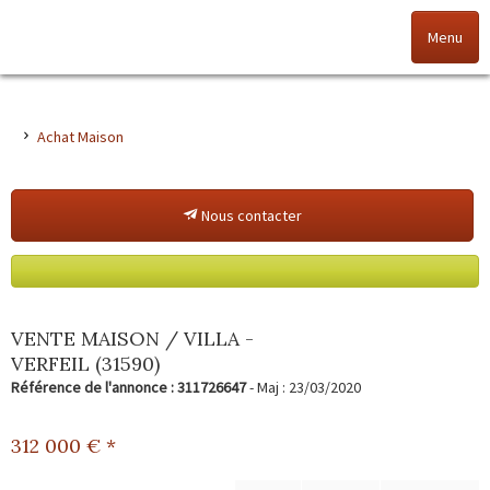
Menu
Accueil
Achat Maison
Nos offres
Nous contacter
Nos agences
NOS VALEURS
Vendez votre bien
VENTE MAISON / VILLA -
VERFEIL (31590)
Alerte immo
Référence de l'annonce : 311726647
- Maj : 23/03/2020
Gestion
312 000
€ *