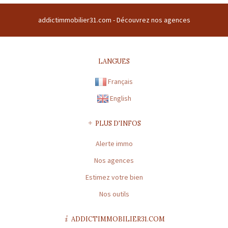
du buc 31380 GARIDECH France | RCS : 508169786 | RCS juridique : * |
addictimmobilier31.com -
Découvrez nos agences
Forme sociale : SARL | Numero TVA Intracommunautaire :
FR43508169786 |
CARTE PROFESSIONNELLE TRANSACTION N°
CPI31012016000010072
LANGUES
Préfecture de délivrance de la carte professionnelle : TOULOUSE |
Capital : * | Caisse garantie financière : GALIAN | Montant garantie
Français
financière : 120 000 €
English
CARTE PROFESSIONNELLE GESTION N° CPI31012016000010072
Préfecture de délivrance de la carte professionnelle : TOULOUSE |
PLUS D'INFOS
Capital : * | Caisse garantie financière : * | Montant garantie
Alerte immo
financière : *
Nos agences
* : information non renseignée
Estimez votre bien
Nos outils
ADDICTIMMOBILIER31.COM