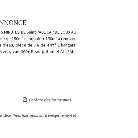
'ANNONCE
 MINUTES DE Saint PAUL CAP DE JOUX Au
rme de 150m² habitable + 150m² à rénover
le d'eau, pièce de vie de 47m² 2 hangars
servée, vue 360+ Beau potentiel AI JEAN-
Barème des honoraires
 vendeur
(hors frais notariés, d'enregistrement et