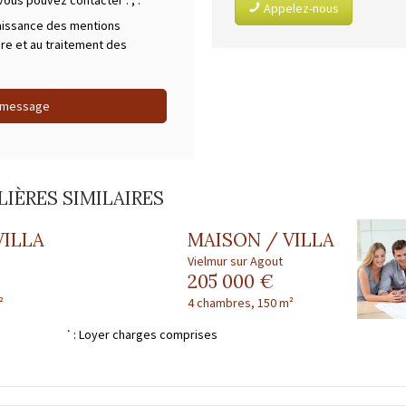
 vous pouvez contacter :
,
.
Appelez-nous
aissance des mentions
ire et au traitement des
 message
IÈRES SIMILAIRES
VILLA
MAISON / VILLA
Vielmur sur Agout
205 000 €
²
4 chambres, 150 m²
: Loyer charges comprises
*