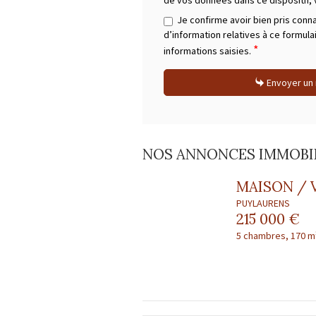
de vos données dans ce dispositif,
Je confirme avoir bien pris conn
d’information relatives à ce formula
*
informations saisies.
Envoyer un
NOS ANNONCES IMMOBIL
MAISON / 
PUYLAURENS
215 000 €
5 chambres, 170 m