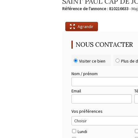
SAINT PAUL CAP DE JO
Référence de l'annonce : 810216633
- Maj
Agrandir
NOUS CONTACTER
Visiter ce bien
Plus de d
Nom / prénom
Email
T
Vos préférences
Lundi