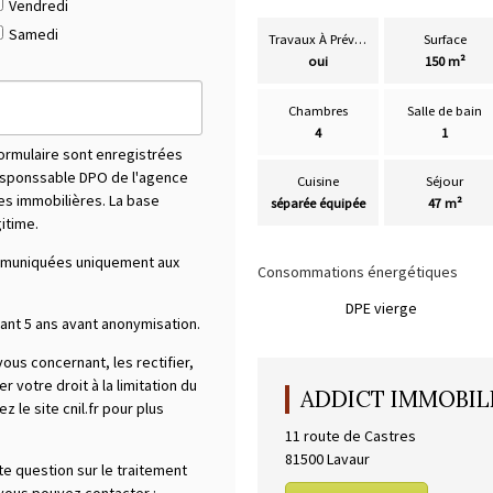
Vendredi
Samedi
Travaux À Prévoir
Surface
oui
150 m²
Chambres
Salle de bain
4
1
formulaire sont enregistrées
responssable DPO de l'agence
Cuisine
Séjour
tes immobilières. La base
séparée équipée
47 m²
gitime.
mmuniquées uniquement aux
Consommations énergétiques
DPE vierge
nt 5 ans avant anonymisation.
us concernant, les rectifier,
votre droit à la limitation du
ADDICT IMMOBILI
 le site cnil.fr pour plus
11 route de Castres
81500
Lavaur
te question sur le traitement