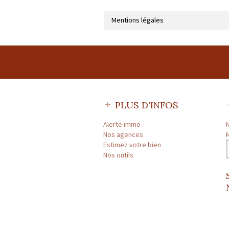
Mentions légales
Raison sociale : SARL ADDICT IMMOBILIER
SARL | Numero TVA Intracommunautaire 
CARTE PROFESSIONNELLE 
Préfecture de délivrance de la carte pro
PLUS D'INFOS
CARTE PROFESSIONNELLE G
Préfecture de délivrance de la carte prof
Alerte immo
Nos agences
* : information non renseignée
Estimez votre bien
Nos outils