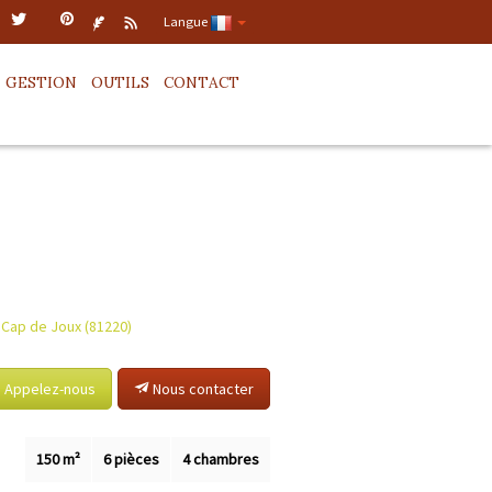
Langue
GESTION
OUTILS
CONTACT
l Cap de Joux (81220)
Appelez-nous
Nous contacter
150 m²
6 pièces
4 chambres