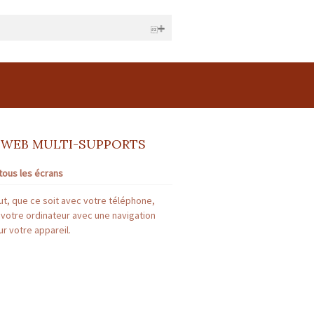
| RCS juridique : * | Forme sociale :
Montant garantie financière : 120 000 €
 WEB MULTI-SUPPORTS
t garantie financière : *
tous les écrans
t, que ce soit avec votre téléphone,
 votre ordinateur avec une navigation
r votre appareil.