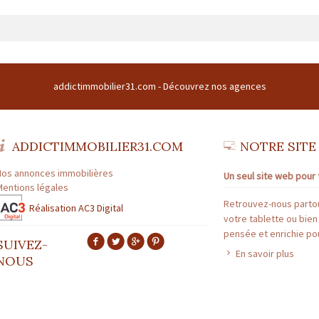
 31 | Siège social : Domaine du buc 31380 GARIDECH France | RCS : 508169786 
: FR43508169786 |
addictimmobilier31.com -
Découvrez nos agences
TRANSACTION N° CPI31012016000010072
fessionnelle : TOULOUSE | Capital : * | Caisse garantie financière : GALIAN | 
ADDICTIMMOBILIER31.COM
NOTRE SITE
ESTION N° CPI31012016000010072
essionnelle : TOULOUSE | Capital : * | Caisse garantie financière : * | Montan
Nos annonces immobilières
Un seul site web pour 
Mentions légales
Retrouvez-nous partou
Réalisation AC3 Digital
votre tablette ou bien
pensée et enrichie pou
SUIVEZ-
En savoir plus
NOUS