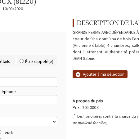
UX (81220)
 : 10/03/2020
DESCRIPTION DE L
GRANDE FERME AVEC DÉPENDANCE À 5
coeur de 9 ha dont 3 ha de bois Fe
(Ancienne étable) 4 chambres, sal
dont 1 attenant. Authenticité pré
JEAN Sabine.
étails
Être rappelé(e)
Ajouter à ma sélection
éléphone
A propos du prix
Prix : 205 000 €
*
Les honoraires sont à la charge du
de publicité foncière)
Jeudi