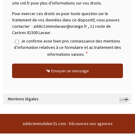
site cnil.fr pour plus d’informations sur vos droits.
Pour exercer ces droits ou pour toute question sur le
traitement de vos données dans ce dispositif, vous pouvez
contacter :
addict.immolavaur@orange.fr
,
11 route de
Castres 81500 Lavaur
.
Je confirme avoir bien pris connaissance des mentions
d’information relatives à ce formulaire et au traitement des
*
informations saisies.
Envoyer un message
Mentions légales
Raison sociale : SARL ADDICT IMMOBILIER 31 | Siège social : Domaine
du buc 31380 GARIDECH France | RCS : 508169786 | RCS juridique : * |
addictimmobilier31.com -
Découvrez nos agences
Forme sociale : SARL | Numero TVA Intracommunautaire :
FR43508169786 |