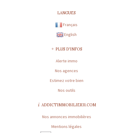
CARTE PROFESSIONNELLE TRANSACTION N°
CPI31012016000010072
LANGUES
Préfecture de délivrance de la carte professionnelle : TOULOUSE |
Capital : * | Caisse garantie financière : GALIAN | Montant garantie
Français
financière : 120 000 €
English
CARTE PROFESSIONNELLE GESTION N° CPI31012016000010072
Préfecture de délivrance de la carte professionnelle : TOULOUSE |
PLUS D'INFOS
Capital : * | Caisse garantie financière : * | Montant garantie
Alerte immo
financière : *
Nos agences
* : information non renseignée
Estimez votre bien
Nos outils
ADDICTIMMOBILIER31.COM
Nos annonces immobilières
Mentions légales