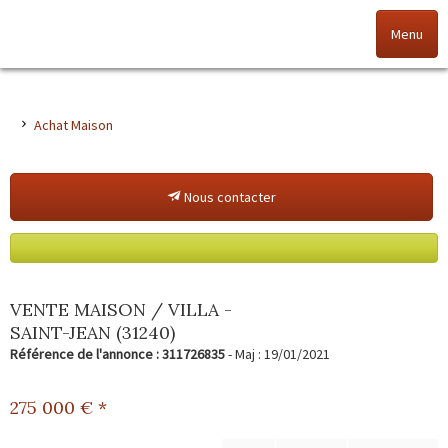
Menu
Accueil
Achat Maison
Nos offres
Nous contacter
Nos agences
NOS VALEURS
Vendez votre bien
VENTE MAISON / VILLA -
SAINT-JEAN (31240)
Alerte immo
Référence de l'annonce : 311726835
- Maj : 19/01/2021
Gestion
275 000
€ *