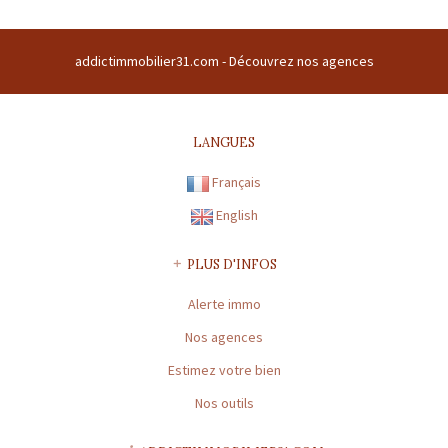
Raison sociale : SARL ADDICT IMMOBILIER 31 | Siège social : Domaine
du buc 31380 GARIDECH France | RCS : 508169786 | RCS juridique : * |
addictimmobilier31.com -
Découvrez nos agences
Forme sociale : SARL | Numero TVA Intracommunautaire :
FR43508169786 |
CARTE PROFESSIONNELLE TRANSACTION N°
CPI31012016000010072
LANGUES
Préfecture de délivrance de la carte professionnelle : TOULOUSE |
Capital : * | Caisse garantie financière : GALIAN | Montant garantie
Français
financière : 120 000 €
English
CARTE PROFESSIONNELLE GESTION N° CPI31012016000010072
Préfecture de délivrance de la carte professionnelle : TOULOUSE |
PLUS D'INFOS
Capital : * | Caisse garantie financière : * | Montant garantie
Alerte immo
financière : *
Nos agences
* : information non renseignée
Estimez votre bien
Nos outils